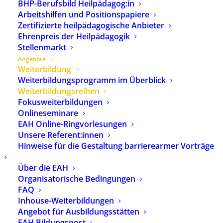
BHP-Berufsbild Heilpädagog:in
Überblick
Arbeitshilfen und Positionspapiere
Weiterbildungsreihen
Zertifizierte heilpädagogische Anbieter
Ehrenpreis der Heilpädagogik
Stellenmarkt
Heilpädagogische Diagnostik
Angebote
Psychomotorik in der Heilpädagogik
Weiterbildung
Weiterbildungsprogramm im Überblick
Tiergestützte Heilpädagogik
Weiterbildungsreihen
Personenzentrierte Teilhabeplanung
Fokusweiterbildungen
Heilpädagogik wirkt in
Onlineseminare
Leitungsfunktionen
EAH Online-Ringvorlesungen
Unsere Referent:innen
Heilpädagogische Autismus-
Hinweise für die Gestaltung barrierearmer Vorträge
Beratung für Entwicklung und
Teilhabe
Über die EAH
Heilpädagogische Familienhilfe
Organisatorische Bedingungen
FAQ
Zielperspektive Inklusive Kinder- und
Inhouse-Weiterbildungen
Jugendhilfe: Verfahrenslots:innen
Angebot für Ausbildungsstätten
Heilpädagogische Traumaarbeit
EAH Bildungspost