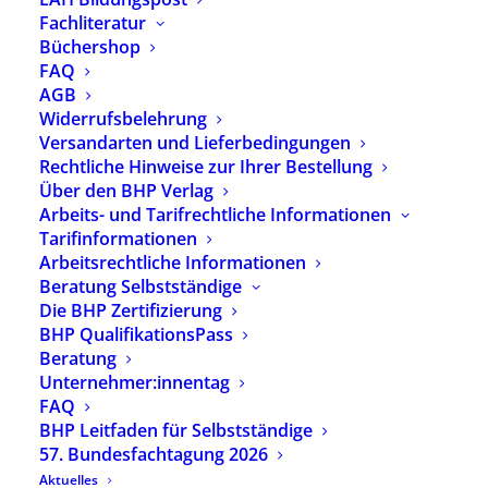
Fachliteratur
Heilpädagogische Spieltherapie
Büchershop
Elemente aus dem
FAQ
Kinderpsychodrama
AGB
Widerrufsbelehrung
Versandarten und Lieferbedingungen
Rechtliche Hinweise zur Ihrer Bestellung
Über den BHP Verlag
Arbeits- und Tarifrechtliche Informationen
Heilpädagogische Diagnostik
Tarifinformationen
Arbeitsrechtliche Informationen
Beratung Selbstständige
Die BHP Zertifizierung
Einführung in den Aufbau der modularisierten
BHP QualifikationsPass
Weiterbildungsreihe Heilpädagogische
Beratung
Diagnostik
Unternehmer:innentag
FAQ
Der BHP bietet über seine
BHP Leitfaden für Selbstständige
Weiterbildungsakademie EAH seit vielen Jahren
57. Bundesfachtagung 2026
Weiterbildungen in der Heilpädagogischen
Aktuelles