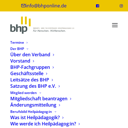
info@bhponline.de
Termine
Der BHP
Über den Verband
Vorstand
BHP-Fachgruppen
Geschäftsstelle
Leitsätze des BHP
Satzung des BHP e.V.
Mitglied werden
Weiterbildungsreihen
Mitgliedschaft beantragen
Änderungsmitteilung
Berufsbild Heilpädagog:in
Was ist Heilpädagogik?
Wie werde ich Heilpädagog:in?