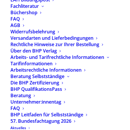
Fachliteratur
Büchershop
FAQ
Kontakt
AGB
Widerrufsbelehrung
Geschäftsstelle
Versandarten und Lieferbedingungen
Herzbergstrasse 82–84
Rechtliche Hinweise zur Ihrer Bestellung
10365 Berlin
Über den BHP Verlag
Arbeits- und Tarifrechtliche Informationen
Telefon: 030 – 40 60 50 60
Tarifinformationen
Fax: 030 – 40 60 50 69
Arbeitsrechtliche Informationen
eMail:
info@bhponline.de
Beratung Selbstständige
Die BHP Zertifizierung
Telefonzeiten
BHP QualifikationsPass
Beratung
Montag | Mittwoch
Unternehmer:innentag
9–13 & 14–16 Uhr
FAQ
BHP Leitfaden für Selbstständige
Dienstag | Donnerstag
57. Bundesfachtagung 2026
9–13 & 14–17:30 Uhr
Aktuelles