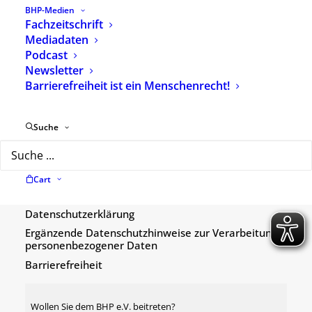
BHP-Medien
Shop
Fachzeitschrift
Mediadaten
Widerrufsbelehrung
Podcast
Zahlungsarten
Newsletter
AGB
Barrierefreiheit ist ein Menschenrecht!
Rechtliche Hinweise zur Ihrer Bestellung
Vertrag widerrufen
Suche
Kontakt | Impressum
BHP-Geschäftsstelle
Cart
Impressum
Datenschutzerklärung
Ergänzende Datenschutzhinweise zur Verarbeitung
personenbezogener Daten
Barrierefreiheit
Wollen Sie dem BHP e.V. beitreten?