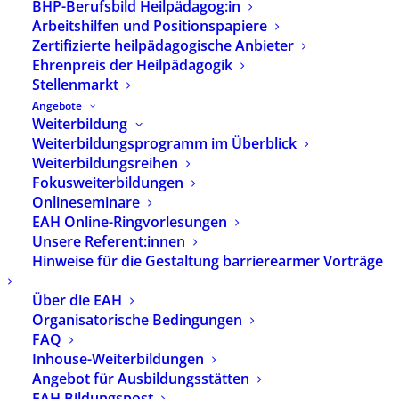
BHP-Berufsbild Heilpädagog:in
und Begleitung mit Schwerpunkt in der
Arbeitshilfen und Positionspapiere
Forschung zur Inklusion im frühkindlichen
Zertifizierte heilpädagogische Anbieter
Bildungsbereich und in der Frühförderung
Ehrenpreis der Heilpädagogik
Stellenmarkt
Schwerpunkt in der Lehre: Heilpädagogische
Angebote
Diagnostik, Psychomotorik, Inklusion/Exklusion
Weiterbildung
im Kontext frühkindlicher Bildung,
Weiterbildungsprogramm im Überblick
Weiterbildungsreihen
Zusammenarbeit mit Familien
Fokusweiterbildungen
Onlineseminare
EAH Online-Ringvorlesungen
ZURÜCK
Unsere Referent:innen
Hinweise für die Gestaltung barrierearmer Vorträge
Über die EAH
Immer auf dem Laufenden sein?
Organisatorische Bedingungen
Abonnieren Sie unseren Newsletter.
FAQ
Inhouse-Weiterbildungen
Angebot für Ausbildungsstätten
Zur Newsletter-Anmeldung
EAH Bildungspost