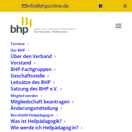
info@bhponline.de
Termine
Der BHP
Über den Verband
Vorstand
Britta Karanjuloff
BHP-Fachgruppen
Geschäftsstelle
Leitsätze des BHP
Studium der Heilpädagogik an der Evangelischen
Satzung des BHP e.V.
Fachhochschule Hannover
Mitglied werden
Mitgliedschaft beantragen
Weiterbildung zur Heilpädagogischen Diagnostik
Änderungsmitteilung
an der EAH
Berufsbild Heilpädagog:in
Was ist Heilpädagogik?
Arbeitet aktuell an der Hochschule Hannover in
Wie werde ich Heilpädagog:in?
der Abteilung Heilpädagogik-Inklusive Bildung