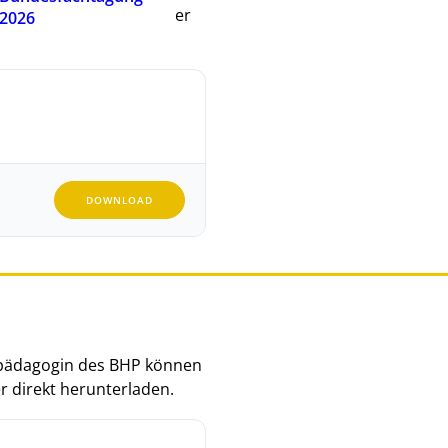
 können Sie in gedruckter
2026
laden.
DOWNLOAD
ilpädagogin des BHP können
er direkt herunterladen.