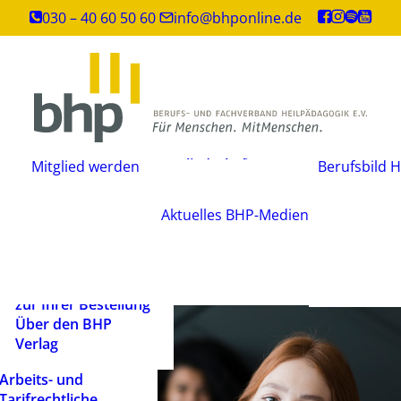
Inhouse-
030 – 40 60 50 60
info@bhponline.de
Weiterbildungen
Angebot für
Ausbildungsstätten
EAH Bildungspost
Fachliteratur
Mitgliedschaft
Büchershop
Mitglied werden
Berufsbild H
Fachzeitsch
beantragen
FAQ
Mediadate
Änderungsmitteilung
AGB
Aktuelles
BHP-Medien
Podcast
Widerrufsbelehrung
Newsletter
Versandarten und
Barrierefrei
Lieferbedingungen
ein Mensch
Rechtliche Hinweise
zur Ihrer Bestellung
Über den BHP
Verlag
Arbeits- und
Tarifrechtliche