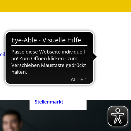
Was ist
Heilpädagogik?
Wie werde ich
Heilpädagog:in?
BHP-Berufsbild
Heilpädagog:in
eilpädagog:in
Arbeitshilfen und
rift
Positionspapiere
n
Zertifizierte
heilpädagogische
Anbieter
heit ist
Ehrenpreis der
enrecht!
Heilpädagogik
Stellenmarkt