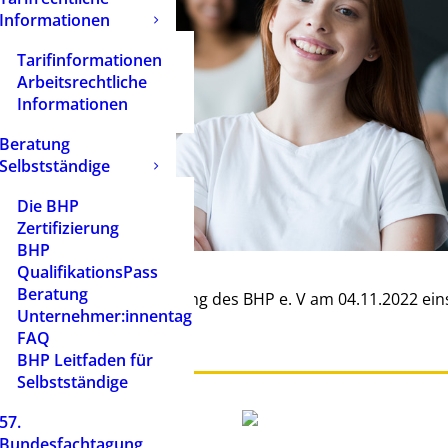
Informationen
Tarifinformationen
Arbeitsrechtliche
Informationen
Beratung
Selbstständige
Die BHP
Zertifizierung
BHP
QualifikationsPass
Beratung
 die Mitgliederversammlung des BHP e. V am 04.11.2022 ein
Unternehmer:innentag
gogin/ Heilpädagoge“.
FAQ
BHP Leitfaden für
Selbstständige
57.
Bundesfachtagung