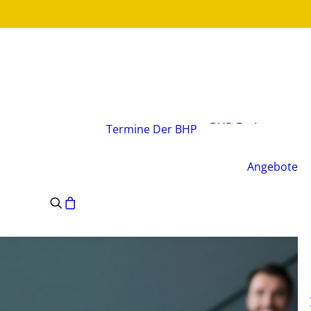
Über den Verband
Vorstand
BHP-Fachgruppen
Termine
Der BHP
Geschäftsstelle
Leitsätze des BHP
Angebote
Satzung des BHP
e.V.