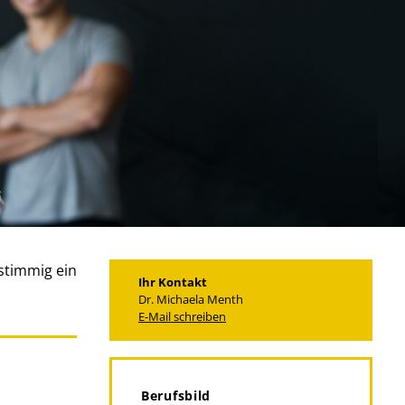
stimmig ein
Ihr Kontakt
Dr. Michaela Menth
E-Mail schreiben
Berufsbild