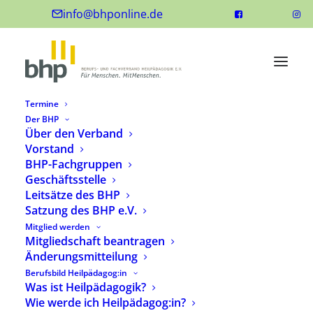
info@bhponline.de
Termine
Der BHP
Über den Verband
Vorstand
BHP-Fachgruppen
Geschäftsstelle
Leitsätze des BHP
Satzung des BHP e.V.
Mitglied werden
Der BHP Verlag
Mitgliedschaft beantragen
Änderungsmitteilung
Berufsbild Heilpädagog:in
Was ist Heilpädagogik?
Wie werde ich Heilpädagog:in?