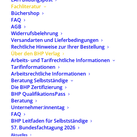
heilpädagogischen Praxisalltag dokumentieren,
Fachliteratur
aktuelle Entwicklungen in der Heilpädagogik
Büchershop
FAQ
aufzeigen oder wissenschaftliche Theorien und
AGB
Thesen diskutieren.
Widerrufsbelehrung
Versandarten und Lieferbedingungen
Im
BHP Verlag Büchershop
können Sie sich über
Rechtliche Hinweise zur Ihrer Bestellung
unser aktuelles Angebot informieren und einfach
Über den BHP Verlag
und schnell die gewünschten Publikationen
Arbeits- und Tarifrechtliche Informationen
bestellen.
Tarifinformationen
Arbeitsrechtliche Informationen
Weitere Informationen oder Fragen zu den
Beratung Selbstständige
Lieferbedingungen des BHP Verlages finden Sie
Die BHP Zertifizierung
im Menüpunkt
Organisatorische Hinweise
.
BHP QualifikationsPass
Beratung
Der BHP Verlag ist stetig auf der Suche nach
Unternehmer:innentag
interessanten Beiträgen, Fachschul-,
FAQ
Fachakademie-, Diplom, Bachelor-, Master- oder
BHP Leitfaden für Selbstständige
Promotionsarbeiten, die für eine
57. Bundesfachtagung 2026
Veröffentlichung im BHP Verlag infrage kommen.
Aktuelles