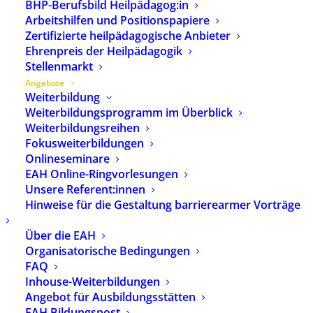
BHP-Berufsbild Heilpädagog:in
Arbeitshilfen und Positionspapiere
Zertifizierte heilpädagogische Anbieter
Ehrenpreis der Heilpädagogik
Stellenmarkt
BHP Verlag – Fachliteratur für
Angebote
Weiterbildung
Heilpädagog:innen
Weiterbildungsprogramm im Überblick
Weiterbildungsreihen
Fokusweiterbildungen
Der BHP Verlag ist der Fachverlag für
Onlineseminare
Publikationen aus der heilpädagogischen
EAH Online-Ringvorlesungen
Praxis und Lehre. Hier finden Sie
Unsere Referent:innen
Hinweise für die Gestaltung barrierearmer Vorträge
Fachliteratur zum Thema Heilpädagogik
für Heilpädagoginnen und
Über die EAH
Heilpädagogen.
Organisatorische Bedingungen
FAQ
Inhouse-Weiterbildungen
In unseren verschiedenen Rubriken finden Sie
Angebot für Ausbildungsstätten
Fachliteratur zur Heilpädagogik, die den
EAH Bildungspost