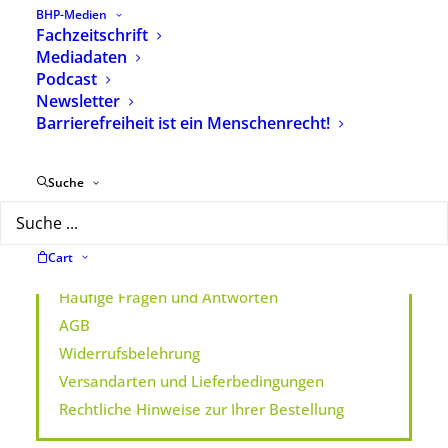
BHP-Medien
Fachzeitschrift
Ihr Kontakt
Mediadaten
Ginka Harder
Podcast
030/40 60 50 69
Newsletter
E-Mail schreiben
Barrierefreiheit ist ein Menschenrecht!
BHP Verlag
Suche
Der BHP Verlag
Cart
Büchershop
Häufige Fragen und Antworten
AGB
Widerrufsbelehrung
Versandarten und Lieferbedingungen
Rechtliche Hinweise zur Ihrer Bestellung