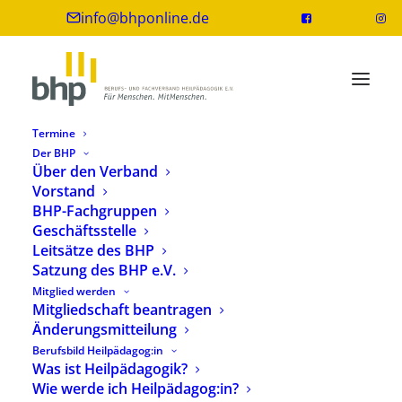
info@bhponline.de
Termine
Der BHP
Über den Verband
Vorstand
Sabine Remmele
BHP-Fachgruppen
Geschäftsstelle
Leitsätze des BHP
Erzieherin, Staatlich anerkannte Heilpädagogin,
Satzung des BHP e.V.
Heilpädagogin B.A.
Mitglied werden
Mitgliedschaft beantragen
Änderungsmitteilung
ZURÜCK
Berufsbild Heilpädagog:in
Was ist Heilpädagogik?
Wie werde ich Heilpädagog:in?