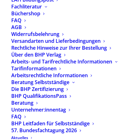
Fachliteratur
Montag | Mittwoch
Büchershop
9–13 & 14–16 Uhr
FAQ
AGB
Dienstag | Donnerstag
Widerrufsbelehrung
9–13 & 14–17:30 Uhr
Versandarten und Lieferbedingungen
Rechtliche Hinweise zur Ihrer Bestellung
Shop
Über den BHP Verlag
Widerrufsbelehrung
Arbeits- und Tarifrechtliche Informationen
Tarifinformationen
Zahlungsarten
Arbeitsrechtliche Informationen
AGB
Beratung Selbstständige
Rechtliche Hinweise zur Ihrer Bestellung
Die BHP Zertifizierung
Vertrag widerrufen
BHP QualifikationsPass
Beratung
Kontakt | Impressum
Unternehmer:innentag
FAQ
BHP-Geschäftsstelle
BHP Leitfaden für Selbstständige
Impressum
57. Bundesfachtagung 2026
Datenschutzerklärung
Aktuelles