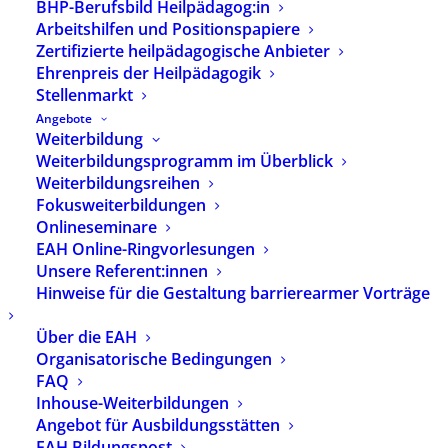
BHP-Berufsbild Heilpädagog:in
Immer auf dem Laufenden sein?
Arbeitshilfen und Positionspapiere
Abonnieren Sie unseren Newsletter.
Zertifizierte heilpädagogische Anbieter
Ehrenpreis der Heilpädagogik
Stellenmarkt
Angebote
Zur Newsletter-Anmeldung
Weiterbildung
Weiterbildungsprogramm im Überblick
Weiterbildungsreihen
Fokusweiterbildungen
Kontakt
Onlineseminare
EAH Online-Ringvorlesungen
Geschäftsstelle
Unsere Referent:innen
Herzbergstrasse 82–84
Hinweise für die Gestaltung barrierearmer Vorträge
10365 Berlin
Über die EAH
Telefon: 030 – 40 60 50 60
Organisatorische Bedingungen
Fax: 030 – 40 60 50 69
FAQ
eMail:
info@bhponline.de
Inhouse-Weiterbildungen
Angebot für Ausbildungsstätten
Telefonzeiten
EAH Bildungspost