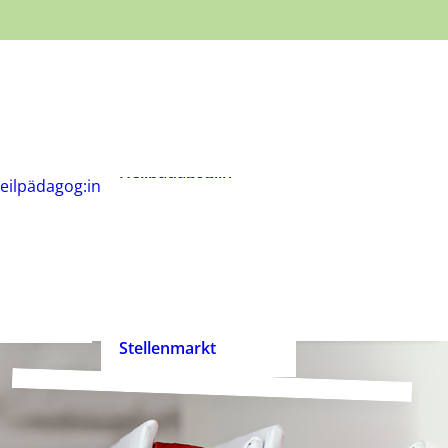
Was ist
Heilpädagogik?
Wie werde ich
Heilpädagog:in?
BHP-Berufsbild
Heilpädagog:in
eilpädagog:in
Arbeitshilfen und
rift
Positionspapiere
n
Zertifizierte
heilpädagogische
Anbieter
heit ist
Ehrenpreis der
enrecht!
Heilpädagogik
Stellenmarkt