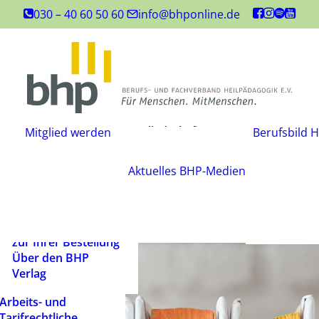
Inhouse-
030 – 40 60 50 60
info@bhponline.de
Weiterbildungen
Angebot für
Ausbildungsstätten
EAH Bildungspost
Fachliteratur
Mitgliedschaft
Büchershop
Mitglied werden
Berufsbild H
Fachzeitsch
beantragen
FAQ
Mediadate
Änderungsmitteilung
AGB
Aktuelles
BHP-Medien
Podcast
Widerrufsbelehrung
Newsletter
Versandarten und
Barrierefrei
Lieferbedingungen
ein Mensch
Rechtliche Hinweise
zur Ihrer Bestellung
Über den BHP
Verlag
Arbeits- und
Tarifrechtliche