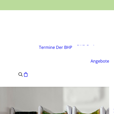
Über den Verband
Vorstand
BHP-Fachgruppen
Termine
Der BHP
Geschäftsstelle
Leitsätze des BHP
Angebote
Satzung des BHP
e.V.