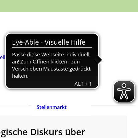
Was ist
Heilpädagogik?
Wie werde ich
Heilpädagog:in?
BHP-Berufsbild
Heilpädagog:in
eilpädagog:in
Arbeitshilfen und
rift
Positionspapiere
n
Zertifizierte
heilpädagogische
Anbieter
heit ist
Ehrenpreis der
enrecht!
Heilpädagogik
Stellenmarkt
gische Diskurs über