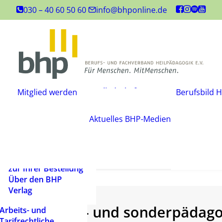
Inhouse-
030 – 40 60 50 60
info@bhponline.de
Weiterbildungen
Angebot für
Ausbildungsstätten
EAH Bildungspost
Fachliteratur
Mitgliedschaft
Büchershop
Mitglied werden
Berufsbild H
Fachzeitsch
beantragen
FAQ
Mediadate
Änderungsmitteilung
AGB
Aktuelles
BHP-Medien
Podcast
Widerrufsbelehrung
Newsletter
Versandarten und
Barrierefrei
Lieferbedingungen
ein Mensch
Rechtliche Hinweise
zur Ihrer Bestellung
Über den BHP
Verlag
Der heil- und sonderpädago
Arbeits- und
Tarifrechtliche