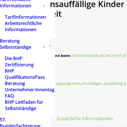
verhaltensauffällige Kinde
Informationen
der NS-Zeit
Tarifinformationen
Arbeitsrechtliche
9,50
€
Informationen
zzgl.
Versandkosten
Beratung
zzgl. Versandkosten
Selbstständige
Diese Publikation kann beim
INTERNATIONALEN ARCHIV FÜR
Die BHP
Zertifizierung
Nicht vorrätig
BHP
QualifikationsPass
Beratung
Kategorien
Verlagsprogramm
,
Grundlagen, Ausbildung & 
Unternehmer:innentag
FAQ
BHP Leitfaden für
Selbstständige
Beschreibung
Zusätzliche Informationen
57.
Bundesfachtagung