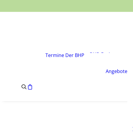
Über den Verband
Vorstand
BHP-Fachgruppen
Termine
Der BHP
Geschäftsstelle
Leitsätze des BHP
Angebote
Satzung des BHP
e.V.