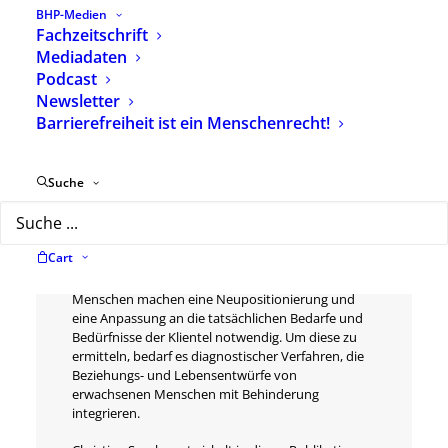
Schlagwörter
Erwachsene
,
Diagnostik
BHP-Medien
Fachzeitschrift
Mediadaten
Podcast
Newsletter
Barrierefreiheit ist ein Menschenrecht!
Beschreibung
Zusätzliche Informationen
Suche
Seit einigen Jahren rückt die Arbeit mit
erwachsenen Menschen mit Behinderung immer
stärker in den Vordergrund. Demografische
Cart
Entwicklung, das Gesetz zum UNO-
Übereinkommen über die Rechte behinderter
Menschen machen eine Neupositionierung und
eine Anpassung an die tatsächlichen Bedarfe und
Bedürfnisse der Klientel notwendig. Um diese zu
ermitteln, bedarf es diagnostischer Verfahren, die
Beziehungs- und Lebensentwürfe von
erwachsenen Menschen mit Behinderung
integrieren.