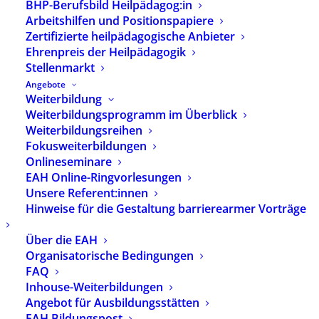
BHP-Berufsbild Heilpädagog:in
Arbeitshilfen und Positionspapiere
Zertifizierte heilpädagogische Anbieter
Ehrenpreis der Heilpädagogik
Stellenmarkt
Angebote
Weiterbildung
Weiterbildungsprogramm im Überblick
Weiterbildungsreihen
Fokusweiterbildungen
Onlineseminare
EAH Online-Ringvorlesungen
Unsere Referent:innen
Hinweise für die Gestaltung barrierearmer Vorträge
Über die EAH
Verstehensorientierte
Organisatorische Bedingungen
FAQ
Diagnostik
Inhouse-Weiterbildungen
Angebot für Ausbildungsstätten
13,00
€
EAH Bildungspost