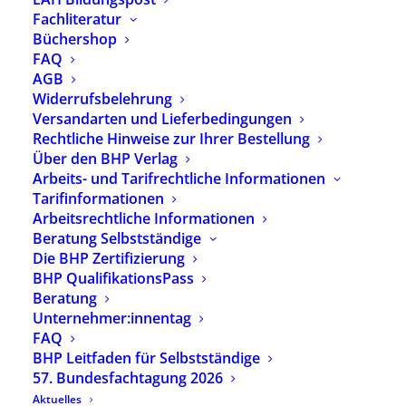
Fachliteratur
inkl. 7 % MwSt.
zzgl.
Versandkosten
Büchershop
Autorin:
Christina Saroka
FAQ
AGB
Christina Saroka entwickelt in dieser Publikation
Widerrufsbelehrung
eine verstehensorientierte Diagnostik für die
Versandarten und Lieferbedingungen
heilpädagogische Arbeit. Dabei wird der Klient nicht
Rechtliche Hinweise zur Ihrer Bestellung
einem Verfahren unterzogen, sondern in einen
Über den BHP Verlag
gemeinsamen Prozess der Analyse seiner
individuellen Bedingungen einbezogen. Hierzu wird
Arbeits- und Tarifrechtliche Informationen
Paul Moors Konzeption von Heilpädagogik als
Tarifinformationen
Grundlage herangezogen.
Arbeitsrechtliche Informationen
Beratung Selbstständige
Vorrätig
Die BHP Zertifizierung
BHP QualifikationsPass
In den Warenkorb
Beratung
Unternehmer:innentag
FAQ
BHP Leitfaden für Selbstständige
Artikelnummer
2539
57. Bundesfachtagung 2026
Kategorien
Verlagsprogramm
,
Diagnostik
und Material
Aktuelles