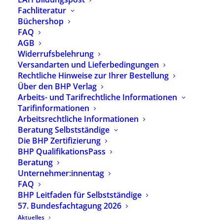
Fachliteratur
inkl. 7 % MwSt.
zzgl.
Versandkosten
Büchershop
Autorin:
Christina Saroka
FAQ
AGB
Christina Saroka entwickelt in dieser Publikation
Widerrufsbelehrung
eine verstehensorientierte Diagnostik für die
Versandarten und Lieferbedingungen
heilpädagogische Arbeit. Dabei wird der Klient nicht
Rechtliche Hinweise zur Ihrer Bestellung
einem Verfahren unterzogen, sondern in einen
Über den BHP Verlag
gemeinsamen Prozess der Analyse seiner
individuellen Bedingungen einbezogen. Hierzu wird
Arbeits- und Tarifrechtliche Informationen
Paul Moors Konzeption von Heilpädagogik als
Tarifinformationen
Grundlage herangezogen.
Arbeitsrechtliche Informationen
Beratung Selbstständige
Vorrätig
Die BHP Zertifizierung
BHP QualifikationsPass
In den Warenkorb
Beratung
Unternehmer:innentag
FAQ
BHP Leitfaden für Selbstständige
Artikelnummer
2539
57. Bundesfachtagung 2026
Kategorien
Verlagsprogramm
,
Diagnostik
und Material
Aktuelles