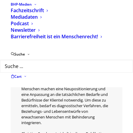
Schlagwörter
Erwachsene
,
Diagnostik
BHP-Medien
Fachzeitschrift
Mediadaten
Podcast
Newsletter
Barrierefreiheit ist ein Menschenrecht!
Beschreibung
Zusätzliche Informationen
Suche
Seit einigen Jahren rückt die Arbeit mit
erwachsenen Menschen mit Behinderung immer
stärker in den Vordergrund. Demografische
Cart
Entwicklung, das Gesetz zum UNO-
Übereinkommen über die Rechte behinderter
Menschen machen eine Neupositionierung und
eine Anpassung an die tatsächlichen Bedarfe und
Bedürfnisse der Klientel notwendig. Um diese zu
ermitteln, bedarf es diagnostischer Verfahren, die
Beziehungs- und Lebensentwürfe von
erwachsenen Menschen mit Behinderung
integrieren.