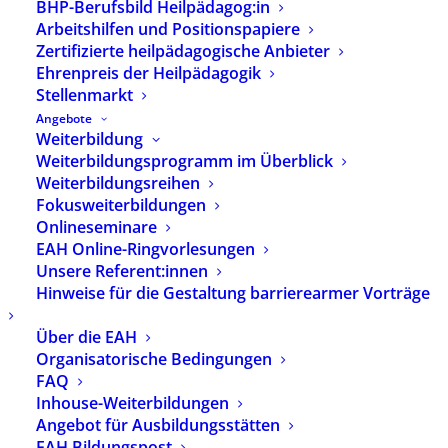
BHP-Berufsbild Heilpädagog:in
Arbeitshilfen und Positionspapiere
Zertifizierte heilpädagogische Anbieter
Ehrenpreis der Heilpädagogik
Stellenmarkt
Angebote
Weiterbildung
Weiterbildungsprogramm im Überblick
Weiterbildungsreihen
Fokusweiterbildungen
Onlineseminare
EAH Online-Ringvorlesungen
Unsere Referent:innen
Hinweise für die Gestaltung barrierearmer Vorträge
Über die EAH
Verstehensorientierte
Organisatorische Bedingungen
FAQ
Diagnostik
Inhouse-Weiterbildungen
Angebot für Ausbildungsstätten
13,00
€
EAH Bildungspost