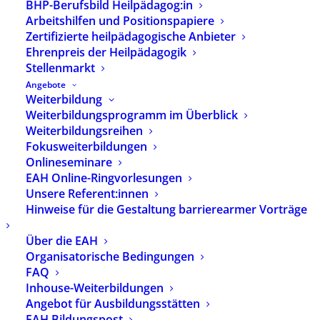
BHP-Berufsbild Heilpädagog:in
Arbeitshilfen und Positionspapiere
Zertifizierte heilpädagogische Anbieter
Ehrenpreis der Heilpädagogik
Stellenmarkt
Angebote
Weiterbildung
Weiterbildungsprogramm im Überblick
Weiterbildungsreihen
Fokusweiterbildungen
Onlineseminare
EAH Online-Ringvorlesungen
Unsere Referent:innen
Hinweise für die Gestaltung barrierearmer Vorträge
Über die EAH
BHP Positionspapiere
Organisatorische Bedingungen
FAQ
| P.07
Inhouse-Weiterbildungen
Angebot für Ausbildungsstätten
1,00
€
EAH Bildungspost