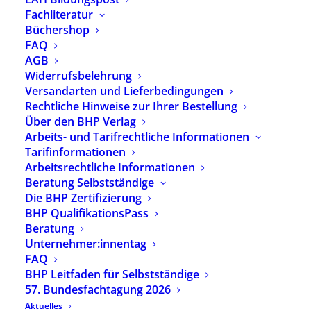
Fachliteratur
inkl. 7 % MwSt.
zzgl.
Versandkosten
Büchershop
Heilpädagoginnen und Heilpädagogen in
FAQ
psychiatrischen Handlungsfeldern
AGB
Widerrufsbelehrung
Sie können das Positionspapier auch
auf der
Versandarten und Lieferbedingungen
Webseite des BHP herunterladen
.
Rechtliche Hinweise zur Ihrer Bestellung
Über den BHP Verlag
Vorrätig
Arbeits- und Tarifrechtliche Informationen
Tarifinformationen
In den Warenkorb
Arbeitsrechtliche Informationen
Beratung Selbstständige
Die BHP Zertifizierung
Artikelnummer
2555
BHP QualifikationsPass
Kategorien
Verlagsprogramm
,
Beratung
Grundlagen, Ausbildung &
Unternehmer:innentag
Profession
,
Erwachsene
FAQ
Menschen
BHP Leitfaden für Selbstständige
Schlagwörter
Arbeitsbereiche
,
57. Bundesfachtagung 2026
Handlungsfelder
,
Heilpädagogik
,
Psychiatrie
Aktuelles