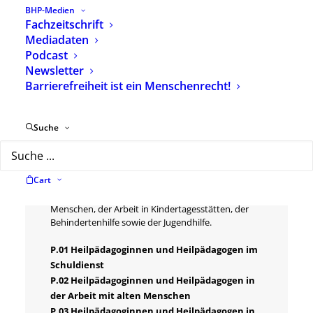
BHP-Medien
Fachzeitschrift
Mediadaten
Podcast
Newsletter
Beschreibung
Zusätzliche Informationen
Barrierefreiheit ist ein Menschenrecht!
Suche
Die Positionspapiere des BHP dienen der
Darstellung und Erklärung eines Berufs- und
Einsatzfeldes von Heilpädagoginnen und
Heilpädagogen in Deutschland. Die bisherige Reihe,
Cart
bestehend aus 7 Papieren, beschäftigt sich mit den
Bereichen Schuldienst, der Arbeit mit alten
Menschen, der Arbeit in Kindertagesstätten, der
Behindertenhilfe sowie der Jugendhilfe.
P.01 Heilpädagoginnen und Heilpädagogen im
Schuldienst
P.02 Heilpädagoginnen und Heilpädagogen in
der Arbeit mit alten Menschen
P.03 Heilpädagoginnen und Heilpädagogen in