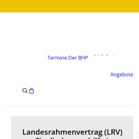
Über den Verband
Vorstand
BHP-Fachgruppen
Termine
Der BHP
Geschäftsstelle
Leitsätze des BHP
Angebote
Satzung des BHP
e.V.
Landesrahmenvertrag (LRV)