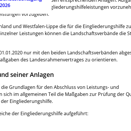
esrahmenvertrag sowie den entsprechenden Anlagen. Aufga
2026
te Beschreibung von Eingliederungshilfeleistungen vorzun
eistungen vorzugeben.
land und Westfalen-Lippe die für die Eingliederungshilfe z
einzelner Leistungen können die Landschaftsverbände die S
 01.01.2020 nur mit den beiden Landschaftsverbänden abge
Maßgaben des Landesrahmenvertrages zu orientieren.
nd seiner Anlagen
 die Grundlagen für den Abschluss von Leistungs- und
sich im allgemeinen Teil die Maßgaben zur Prüfung der Qua
der Eingliederungshilfe.
iche der Eingliederungshilfe aufgeführt: