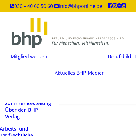
Inhouse-
030 – 40 60 50 60
info@bhponline.de
Weiterbildungen
Angebot für
Ausbildungsstätten
EAH Bildungspost
Fachliteratur
Mitgliedschaft
Büchershop
Mitglied werden
Berufsbild H
Fachzeitsch
beantragen
FAQ
Mediadate
Änderungsmitteilung
AGB
Aktuelles
BHP-Medien
Podcast
Widerrufsbelehrung
Newsletter
Versandarten und
Barrierefrei
Lieferbedingungen
ein Mensch
Rechtliche Hinweise
zur Ihrer Bestellung
Über den BHP
Verlag
Arbeits- und
Tarifrechtliche