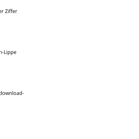
r Ziffer
n-Lippe
=download-