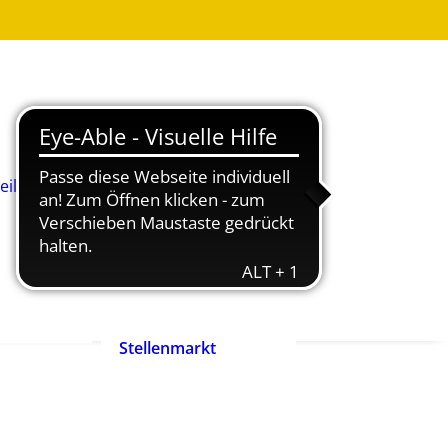
Was ist
Heilpädagogik?
Wie werde ich
Heilpädagog:in?
BHP-Berufsbild
Heilpädagog:in
eilpädagog:in
Arbeitshilfen und
rift
Positionspapiere
n
Zertifizierte
heilpädagogische
Anbieter
heit ist
Ehrenpreis der
enrecht!
Heilpädagogik
Stellenmarkt