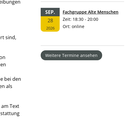
reibungen
SEP.
Fachgruppe Alte Menschen
Zeit:
18:30 - 20:00
28
Ort:
online
2026
rt sind,
Weitere Termine ansehen
von
gen
e bei den
en als
g am Text
sstattung