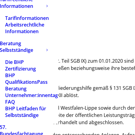
Informationen
Tarifinformationen
Arbeitsrechtliche
Informationen
Beratung
Selbstständige
iederungshilferechtes (2. Teil SGB IX) zum 01.01.2020 sind 
Die BHP
gliederungshilfe abzuschließen beziehungsweise ihre best
Zertifizierung
BHP
QualifikationsPass
r Rahmenvertrag zur Eingliederungshilfe gemäß § 131 SGB I
Beratung
nvertrag nach § 79 SGB XII ablöst.
Unternehmer:innentag
FAQ
verbänden Rheinland und Westfalen-Lippe sowie durch de
BHP Leitfaden für
indebund NRW für die Seite der öffentlichen Leistungsträ
Selbstständige
eistungserbringerseite verhandelt und abgeschlossen.
57.
Bundesfachtagung