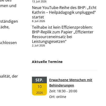
be des
13. Juli 2026
ehmen und
Neue YouTube-Reihe des BHP: „Echt
Kathrin – Heilpädagogik unplugged“
startet
uständigen
8. Juli 2026
tädte,
Teilhabe ist kein Effizienzproblem:
BHP-Replik zum Papier „Effizienter
Ressourceneinsatz bei
Leistungsgesetzen“
schlossen
2. Juli 2026
Aktuelle Termine
lität, der
SEP.
Erwachsene Menschen mit
Behinderungen
10
Zeit:
18:30 - 20:00
2026
Ort:
online