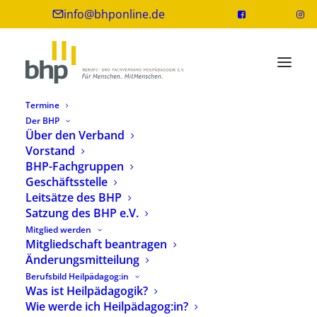
info@bhponline.de
Termine
Der BHP
Über den Verband
Vorstand
Ausgabe 3/2019: BHP Fachzeitung
BHP-Fachgruppen
heilpaedagogik.de erschienen
Geschäftsstelle
Leitsätze des BHP
28. Juli 2019
1 Minute
Satzung des BHP e.V.
Mitglied werden
Mitgliedschaft beantragen
Änderungsmitteilung
Berufsbild Heilpädagog:in
Wie gewohnt in der dritten Juliwoche erschien die
Was ist Heilpädagogik?
Wie werde ich Heilpädagog:in?
Ausgabe 3/2019 der BHP Fachzeitschrift