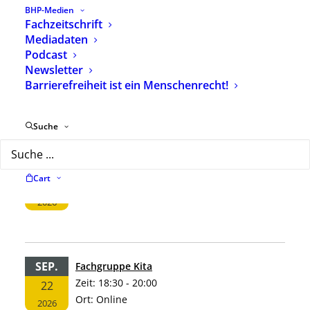
BHP-Medien
Aktuelle Termine
Fachzeitschrift
Mediadaten
Podcast
SEP.
Erwachsene Menschen mit Behinderungen
Newsletter
Zeit:
18:30 - 20:00
10
Barrierefreiheit ist ein Menschenrecht!
Ort:
online
2026
Suche
SEP.
Fachgruppe Schule
Cart
Zeit:
17:30 - 19:00
17
Ort:
Online
2026
SEP.
Fachgruppe Kita
Zeit:
18:30 - 20:00
22
Ort:
Online
2026