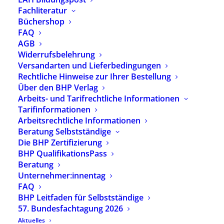
Neueste Beiträge
Fachliteratur
Büchershop
FAQ
Neue Ausgabe der BHP-Fachzeitschrift
AGB
heilpaedagogik.de erschienen
Widerrufsbelehrung
29. Juli 2026
Versandarten und Lieferbedingungen
heilpaedagogik.de | 2026-03
Rechtliche Hinweise zur Ihrer Bestellung
24. Juli 2026
Über den BHP Verlag
Heilpädagogik-Podcast mit neuer Folge: Michael
Arbeits- und Tarifrechtliche Informationen
Hipp – Was brauchen Kinder psychisch
Tarifinformationen
erkrankter Eltern?
Arbeitsrechtliche Informationen
13. Juli 2026
Beratung Selbstständige
Neue YouTube-Reihe des BHP: „Echt Kathrin –
Die BHP Zertifizierung
Heilpädagogik unplugged“ startet
BHP QualifikationsPass
8. Juli 2026
Beratung
Teilhabe ist kein Effizienzproblem: BHP-Replik
Unternehmer:innentag
zum Papier „Effizienter Ressourceneinsatz bei
FAQ
Leistungsgesetzen“
BHP Leitfaden für Selbstständige
2. Juli 2026
57. Bundesfachtagung 2026
Aktuelles