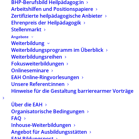
BHP-Berufsbild Heilpädagog:in
heilpaedagogik.de
. Die Ausgabe beschäftigt sich
Arbeitshilfen und Positionspapiere
schwerpunktmäßig mit dem Thema
Zertifizierte heilpädagogische Anbieter
„Bundesteilhabegesetz und die neue
Ehrenpreis der Heilpädagogik
Eingliederungshilfe“.
Stellenmarkt
Angebote
Die
heilpaedagogik.de
erscheint viermal jährlich
Weiterbildung
und ist für Mitglieder des BHP kostenlos. Als
Weiterbildungsprogramm im Überblick
Nichtmitglied können Sie die Fachzeitung
Weiterbildungsreihen
abonnieren oder im Einzelheft erwerben.
Fokusweiterbildungen
Schwerpunkte der kommenden Ausgaben sind
Onlineseminare
das Thema „Schule“ sowie das Thema „Zukunft
EAH Online-Ringvorlesungen
der Kindertagespflege“.
Unsere Referent:innen
Hinweise für die Gestaltung barrierearmer Vorträge
Weitere Informationen zur aktuellen Ausgabe
sowie eine Bestellmöglichkein finden Sie
hier
.
Über die EAH
Organisatorische Bedingungen
FAQ
Inhouse-Weiterbildungen
Angebot für Ausbildungsstätten
EAH Bildungspost