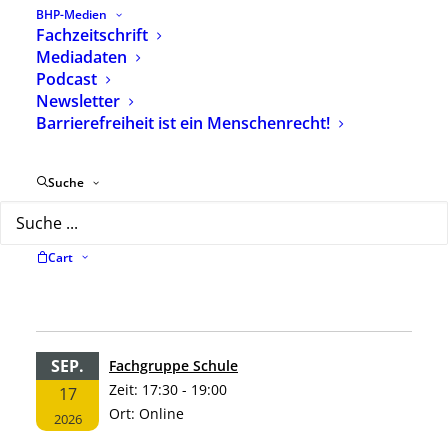
BHP-Medien
Teilhabe ist kein Effizienzproblem: BHP-Replik
Fachzeitschrift
zum Papier „Effizienter Ressourceneinsatz bei
Mediadaten
Leistungsgesetzen“
2. Juli 2026
Podcast
Newsletter
Barrierefreiheit ist ein Menschenrecht!
Aktuelle Termine
Suche
SEP.
Erwachsene Menschen mit Behinderungen
Zeit:
18:30 - 20:00
10
Cart
Ort:
online
2026
SEP.
Fachgruppe Schule
Zeit:
17:30 - 19:00
17
Ort:
Online
2026