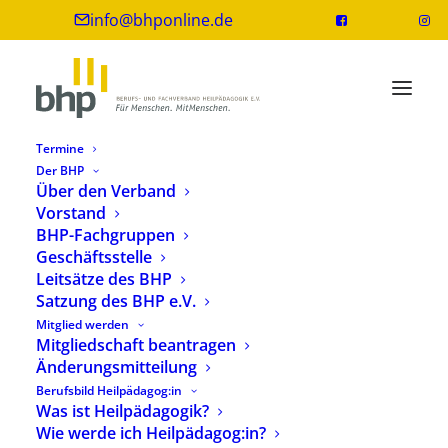
info@bhponline.de
Termine
Der BHP
Über den Verband
Vorstand
heilpaedagogik.de | 2026-02
BHP-Fachgruppen
Geschäftsstelle
22. April 2026
2 Minuten
Leitsätze des BHP
Satzung des BHP e.V.
Mitglied werden
Mitgliedschaft beantragen
Fachzeitschrift für
Änderungsmitteilung
Heilpädagog:innen und
Berufsbild Heilpädagog:in
andere soziale Berufe
Was ist Heilpädagogik?
Wie werde ich Heilpädagog:in?