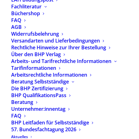
Fachliteratur
Büchershop
FAQ
AGB
Widerrufsbelehrung
Versandarten und Lieferbedingungen
Neueste Beiträge
Rechtliche Hinweise zur Ihrer Bestellung
Über den BHP Verlag
Arbeits- und Tarifrechtliche Informationen
Neue Ausgabe der BHP-Fachzeitschrift
Tarifinformationen
heilpaedagogik.de erschienen
Arbeitsrechtliche Informationen
29. Juli 2026
Beratung Selbstständige
heilpaedagogik.de | 2026-03
Die BHP Zertifizierung
24. Juli 2026
BHP QualifikationsPass
Heilpädagogik-Podcast mit neuer Folge: Michael
Beratung
Hipp – Was brauchen Kinder psychisch
Unternehmer:innentag
erkrankter Eltern?
FAQ
13. Juli 2026
BHP Leitfaden für Selbstständige
Neue YouTube-Reihe des BHP: „Echt Kathrin –
57. Bundesfachtagung 2026
Heilpädagogik unplugged“ startet
8. Juli 2026
Aktuelles