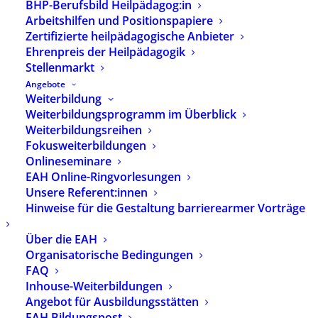
BHP-Berufsbild Heilpädagog:in
erschienen: 23. April 2026
Arbeitshilfen und Positionspapiere
Umfang: 56 Seiten
Zertifizierte heilpädagogische Anbieter
heilpaedagogik.de
Ehrenpreis der Heilpädagogik
Stellenmarkt
2026/2: Themenheft
Angebote
"Zugehörigkeit als
Weiterbildung
Auftrag".
Weiterbildungsprogramm im Überblick
Weiterbildungsreihen
Fokusweiterbildungen
INHALT DER AUSGABE
Onlineseminare
EAH Online-Ringvorlesungen
Unsere Referent:innen
LITERATURHINWEISE UND ZUSÄTZLICHES
Hinweise für die Gestaltung barrierearmer Vorträge
MATERIAL
Über die EAH
REZENSIONEN / DZI
Organisatorische Bedingungen
FAQ
Inhouse-Weiterbildungen
AUSGABE KAUFEN
Angebot für Ausbildungsstätten
EAH Bildungspost