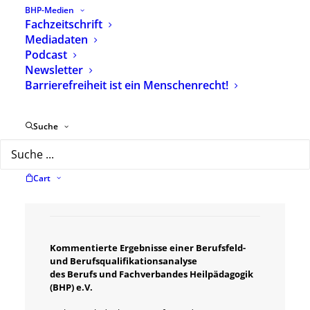
BHP-Medien
Fachzeitschrift
Artikelnummer
2521
Mediadaten
Kategorien
Verlagsprogramm
,
Podcast
Grundlagen, Ausbildung &
Newsletter
Profession
Barrierefreiheit ist ein Menschenrecht!
Schlagwörter
Praxis
,
Ausbildung
,
Arbeitsbereich
,
Beruf
,
Handlungsfeld
Suche
Cart
Beschreibung
Zusätzliche Informationen
Kommentierte Ergebnisse einer Berufsfeld-
und Berufsqualifikationsanalyse
des Berufs und Fachverbandes Heilpädagogik
(BHP) e.V.