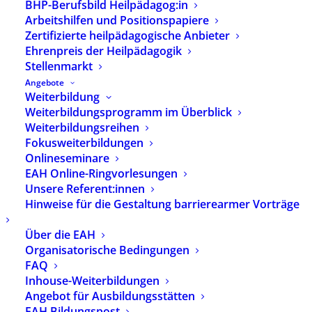
BHP-Berufsbild Heilpädagog:in
Arbeitshilfen und Positionspapiere
Zertifizierte heilpädagogische Anbieter
Ehrenpreis der Heilpädagogik
Stellenmarkt
Angebote
Weiterbildung
Weiterbildungsprogramm im Überblick
Weiterbildungsreihen
Fokusweiterbildungen
Onlineseminare
EAH Online-Ringvorlesungen
Unsere Referent:innen
Hinweise für die Gestaltung barrierearmer Vorträge
Über die EAH
Heilpädagoginnen
Organisatorische Bedingungen
und Heilpädagogen
FAQ
Inhouse-Weiterbildungen
heute in Deutschland
Angebot für Ausbildungsstätten
EAH Bildungspost