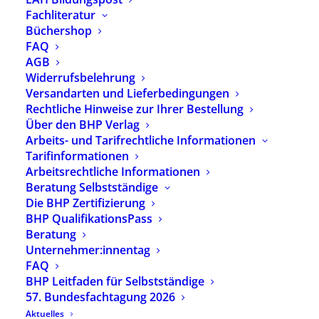
Ursprünglicher
Aktueller
12,00
€
2,50
€
Fachliteratur
Preis
Preis
Büchershop
inkl. 7 % MwSt.
zzgl.
Versandkosten
FAQ
war:
ist:
Kommentierte Ergebnisse einer Berufsfeld-
AGB
12,00 €
2,50 €.
und Berufsqualifikationsanalyse
Widerrufsbelehrung
des Berufs und Fachverbandes Heilpädagogik
Versandarten und Lieferbedingungen
(BHP) e.V.
Rechtliche Hinweise zur Ihrer Bestellung
Über den BHP Verlag
9 Jahre nach der letzten umfassenden
Arbeits- und Tarifrechtliche Informationen
Berufsfeldanalyse gibt der BHP mit der nun
vorliegenden Publikation „Heilpädagoginnen und
Tarifinformationen
Heilpädagogen heute in Deutschland“ eine neue
Arbeitsrechtliche Informationen
und erweiterte Analyse des Berufsfeldes und der
Beratung Selbstständige
Berufsqualifikationen von Heilpädagoginnen und
Die BHP Zertifizierung
Heilpädagogen heraus.
BHP QualifikationsPass
Beratung
Unternehmer:innentag
Vorrätig
FAQ
BHP Leitfaden für Selbstständige
57. Bundesfachtagung 2026
In den Warenkorb
Aktuelles