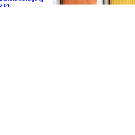
2026
is Heilpädagogik:
Selbstständig als
Effe
ertagesstätten
HeilpädagogIn
arbe
präs
€
16,50
€