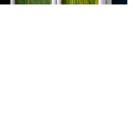
Kategorien
BHP Fachzeitschrift
Diagnostik und Material
Erwachsene Menschen
Grundlagen, Ausbildung &
Profession
Kinder und Jugendliche
Neu erschienen
Praxispapiere Heilpädagogik
Prax
Verlagsprogramm
Kind
Sortierung
1,00