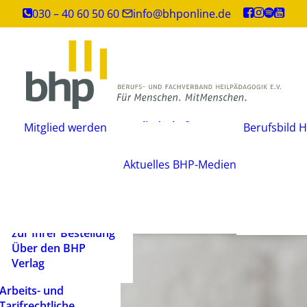
Inhouse-
030 – 40 60 50 60
info@bhponline.de
Weiterbildungen
Angebot für
Ausbildungsstätten
EAH Bildungspost
Fachliteratur
Mitgliedschaft
Büchershop
Mitglied werden
Berufsbild H
Fachzeitsch
beantragen
FAQ
Mediadate
Änderungsmitteilung
AGB
Aktuelles
BHP-Medien
Podcast
Widerrufsbelehrung
Newsletter
Versandarten und
Barrierefrei
Lieferbedingungen
ein Mensch
Rechtliche Hinweise
zur Ihrer Bestellung
Über den BHP
Verlag
Arbeits- und
Tarifrechtliche