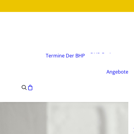
Über den Verband
Vorstand
BHP-Fachgruppen
Termine
Der BHP
Geschäftsstelle
Leitsätze des BHP
Angebote
Satzung des BHP
e.V.