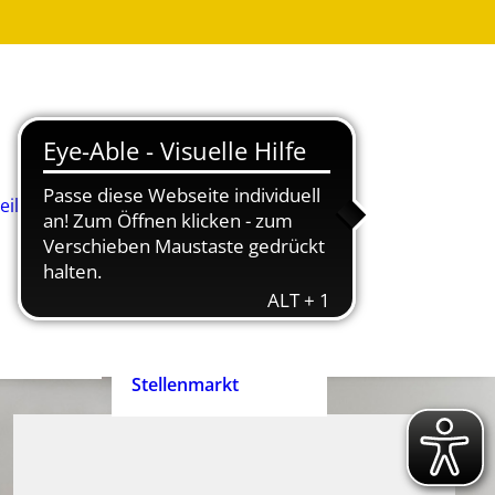
Was ist
Heilpädagogik?
Wie werde ich
Heilpädagog:in?
BHP-Berufsbild
Heilpädagog:in
eilpädagog:in
Arbeitshilfen und
rift
Positionspapiere
n
Zertifizierte
heilpädagogische
Anbieter
heit ist
Ehrenpreis der
enrecht!
Heilpädagogik
Stellenmarkt