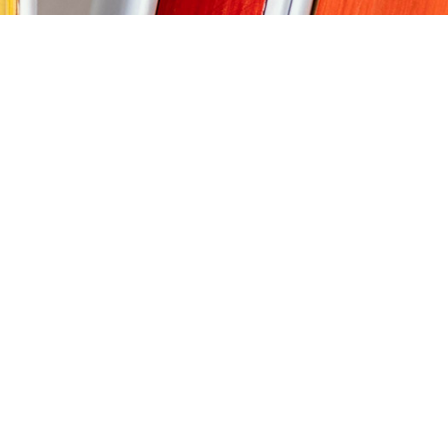
ktiv lernen,
Heilpädagogische
iten und
Familienhilfe
entieren