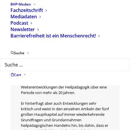
BHP-Medien
Fachzeitschrift
Mediadaten
Beschreibung
Zusätzliche Informationen
Podcast
Newsletter
Barrierefreiheit ist ein Menschenrecht!
Personale Heilpädagogik gliedert sich in fünf große
Hauptkapitel: Personale Existenz, Lebensweltlicher
Suche
Kontext, Perspektivische Orientierung, Dialogische
Verständigung, Gemeinsame Daseinsgestaltung.
Damit umschreibt der schweizer Heilpädagoge Emil
Cart
E. Kobi die gesamte Bandbreite der Inhalte,
thematischen Ausein­andersetzungen und
Weiterentwicklungen der Heilpädagogik über eine
Periode von mehr als 20 Jahren.
Er hinterfragt aber auch Entwicklungen sehr
kritisch und weist in den einzelnen Artikeln der fünf
großen Hauptkapitel auf immer wiederkehrende
Grundfragen und Grundannahmen
heilpädagogischen Handelns hin, bis dahin, dass er