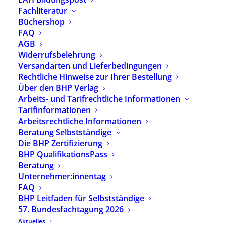
Perspektiven
Fachliteratur
Büchershop
12,00
€
FAQ
AGB
inkl. 7 % MwSt.
zzgl.
Versandkosten
Widerrufsbelehrung
Autor:
Emil E. Kobi
Versandarten und Lieferbedingungen
Rechtliche Hinweise zur Ihrer Bestellung
Über den BHP Verlag
Vorrätig
Arbeits- und Tarifrechtliche Informationen
Tarifinformationen
In den Warenkorb
Arbeitsrechtliche Informationen
Beratung Selbstständige
Die BHP Zertifizierung
Artikelnummer
2537
BHP QualifikationsPass
Kategorien
Verlagsprogramm
,
Beratung
Grundlagen, Ausbildung &
Unternehmer:innentag
Profession
FAQ
Schlagwörter
Ausbildung
,
Grundlagen
,
BHP Leitfaden für Selbstständige
Studium
57. Bundesfachtagung 2026
Aktuelles