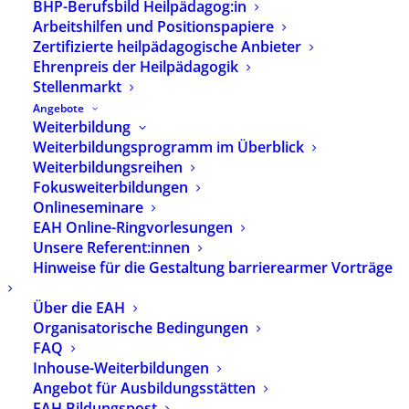
BHP-Berufsbild Heilpädagog:in
Arbeitshilfen und Positionspapiere
Zertifizierte heilpädagogische Anbieter
Ehrenpreis der Heilpädagogik
Stellenmarkt
Angebote
Weiterbildung
Weiterbildungsprogramm im Überblick
Weiterbildungsreihen
Fokusweiterbildungen
Onlineseminare
EAH Online-Ringvorlesungen
Unsere Referent:innen
Hinweise für die Gestaltung barrierearmer Vorträge
Über die EAH
Personale
Organisatorische Bedingungen
FAQ
Heilpädagogik –
Inhouse-Weiterbildungen
Kulturanthropologische
Angebot für Ausbildungsstätten
EAH Bildungspost