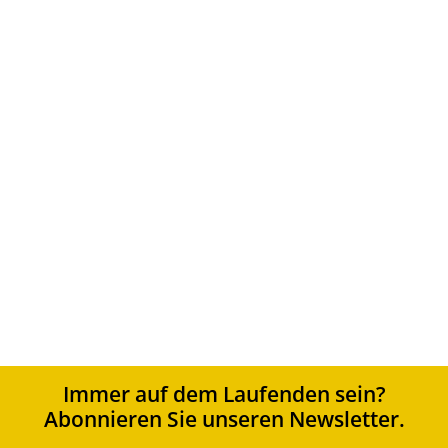
Sortierung
Standardsortierung
Nach Beliebtheit sortiert
Nach Aktualität sortieren
Nach Preis sortieren: aufsteigend
Nach Preis sortieren: absteigend
Immer auf dem Laufenden sein?
Abonnieren Sie unseren Newsletter.