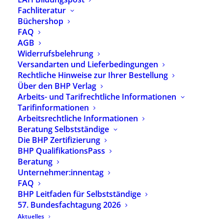
Fachliteratur
Büchershop
FAQ
AGB
Widerrufsbelehrung
Versandarten und Lieferbedingungen
Rechtliche Hinweise zur Ihrer Bestellung
Über den BHP Verlag
Arbeits- und Tarifrechtliche Informationen
Tarifinformationen
Arbeitsrechtliche Informationen
Beratung Selbstständige
Die BHP Zertifizierung
BHP QualifikationsPass
Heilpädagoginn
Beratung
en und
Unternehmer:innentag
Heilpädagogen
FAQ
heute in
BHP Leitfaden für Selbstständige
Deutschland
57. Bundesfachtagung 2026
Aktuelles
Ursprünglicher
Aktueller