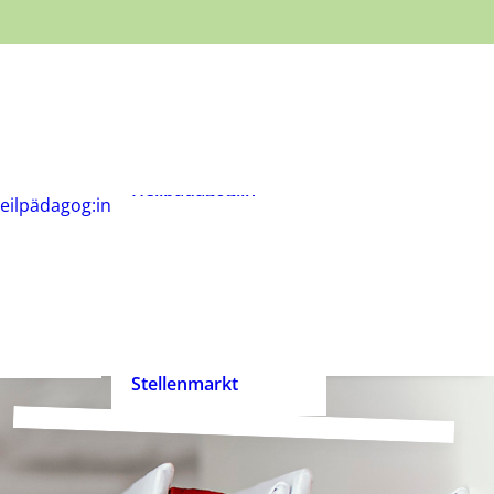
Was ist
Heilpädagogik?
Wie werde ich
Heilpädagog:in?
BHP-Berufsbild
Heilpädagog:in
eilpädagog:in
Arbeitshilfen und
rift
Positionspapiere
n
Zertifizierte
heilpädagogische
Anbieter
heit ist
Ehrenpreis der
enrecht!
Heilpädagogik
Stellenmarkt