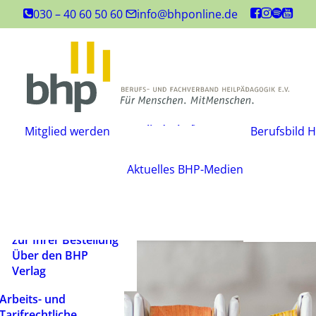
Inhouse-
030 – 40 60 50 60
info@bhponline.de
Weiterbildungen
Angebot für
Ausbildungsstätten
EAH Bildungspost
Fachliteratur
Mitgliedschaft
Büchershop
Mitglied werden
Berufsbild H
Fachzeitsch
beantragen
FAQ
Mediadate
Änderungsmitteilung
AGB
Aktuelles
BHP-Medien
Podcast
Widerrufsbelehrung
Newsletter
Versandarten und
Barrierefrei
Lieferbedingungen
ein Mensch
Rechtliche Hinweise
zur Ihrer Bestellung
Über den BHP
Verlag
Arbeits- und
Tarifrechtliche