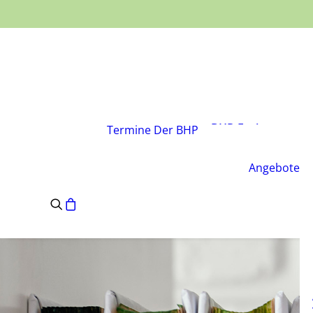
Über den Verband
Vorstand
BHP-Fachgruppen
Termine
Der BHP
Geschäftsstelle
Leitsätze des BHP
Angebote
Satzung des BHP
e.V.