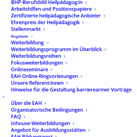
BHP-Berufsbild Heilpädagog:in
Arbeitshilfen und Positionspapiere
Zertifizierte heilpädagogische Anbieter
Ehrenpreis der Heilpädagogik
Stellenmarkt
Angebote
Weiterbildung
Weiterbildungsprogramm im Überblick
Weiterbildungsreihen
Fokusweiterbildungen
Onlineseminare
EAH Online-Ringvorlesungen
Unsere Referent:innen
Hinweise für die Gestaltung barrierearmer Vorträge
Über die EAH
Fachzeitschrift
Organisatorische Bedingungen
FAQ
„heilpaedagogik.de“ –
Inhouse-Weiterbildungen
Ausgabe 03/2018
Angebot für Ausbildungsstätten
EAH Bildungspost