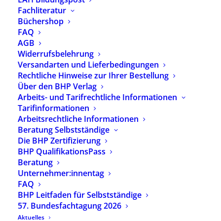
Fachliteratur
6,50
€
Büchershop
inkl. 7 % MwSt.
zzgl.
Versandkosten
FAQ
AGB
Ausgabe 3/2018 der
Widerrufsbelehrung
Fachzeitschrift
Versandarten und Lieferbedingungen
„heilpaedagogik.de“
Rechtliche Hinweise zur Ihrer Bestellung
Themenheft „Sprache“
Über den BHP Verlag
Arbeits- und Tarifrechtliche Informationen
Diese Ausgabe ist leider vergriffen
. Bei Interesse an
Tarifinformationen
einzelnen Artikeln wenden Sie sich gerne an das
Internationale Archiv für Heilpädagogik:
Arbeitsrechtliche Informationen
info@archiv-heilpaedagogik.de
Beratung Selbstständige
Die BHP Zertifizierung
Nicht vorrätig
BHP QualifikationsPass
Beratung
Unternehmer:innentag
Artikelnummer
2014-1
FAQ
Kategorie
BHP Fachzeitschrift
BHP Leitfaden für Selbstständige
Schlagwörter
Fachartikel
,
Fachzeitschrift
,
Kinder- und Jugendhilfe
57. Bundesfachtagung 2026
Aktuelles