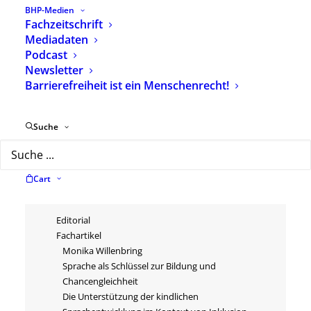
BHP-Medien
Fachzeitschrift
Mediadaten
Podcast
Beschreibung
Zusätzliche Informationen
Newsletter
Barrierefreiheit ist ein Menschenrecht!
Themenheft „Sprache“
Suche
erschienen: 20. Juli 2018
Umfang: 60 Seiten
Cart
[accordion]
[toggle title=“Inhalt“]
Editorial
Fachartikel
Monika Willenbring
Sprache als Schlüssel zur Bildung und
Chancengleichheit
Die Unterstützung der kindlichen