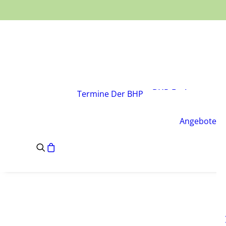
Über den Verband
Vorstand
BHP-Fachgruppen
Termine
Der BHP
Geschäftsstelle
Leitsätze des BHP
Angebote
Satzung des BHP
e.V.