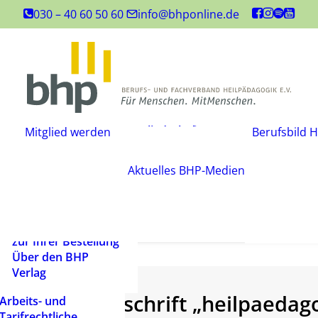
Inhouse-
030 – 40 60 50 60
info@bhponline.de
Weiterbildungen
Angebot für
Ausbildungsstätten
EAH Bildungspost
Fachliteratur
Mitgliedschaft
Büchershop
Mitglied werden
Berufsbild H
Fachzeitsch
beantragen
FAQ
Mediadate
Änderungsmitteilung
AGB
Aktuelles
BHP-Medien
Podcast
Widerrufsbelehrung
Newsletter
Versandarten und
Barrierefrei
Lieferbedingungen
ein Mensch
Rechtliche Hinweise
zur Ihrer Bestellung
Über den BHP
Verlag
Fachzeitschrift „heilpaeda
Arbeits- und
Tarifrechtliche