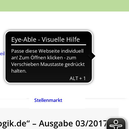
Was ist
Heilpädagogik?
Wie werde ich
Heilpädagog:in?
BHP-Berufsbild
Heilpädagog:in
eilpädagog:in
Arbeitshilfen und
rift
Positionspapiere
n
Zertifizierte
heilpädagogische
Anbieter
heit ist
Ehrenpreis der
enrecht!
Heilpädagogik
Stellenmarkt
gogik.de“ – Ausgabe 03/2017