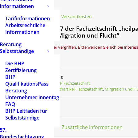
Informationen
6,50
€
inkl. 7 % MwSt.
zzgl.
Versandkosten
Tarifinformationen
Arbeitsrechtliche
Ausgabe 3/2017 der Fachzeitschrift „heilp
Informationen
Themenheft „Migration und Flucht“
Beratung
Die Ausgabe ist leider vergriffen. Bitte wenden Sie sich bei Interes
Selbstständige
Nicht vorrätig
Die BHP
Zertifizierung
BHP
Artikelnummer
2010
QualifikationsPass
Kategorie
BHP Fachzeitschrift
Schlagwörter
Fachartikel
,
Fachzeitschrift
,
Mirgration und Fl
Beratung
Unternehmer:innentag
FAQ
BHP Leitfaden für
Selbstständige
Beschreibung
Zusätzliche Informationen
57.
Bundesfachtagung