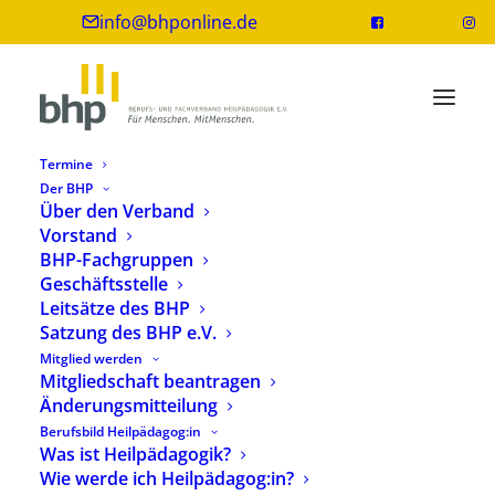
info@bhponline.de
Termine
Der BHP
Über den Verband
Vorstand
Die Evangelische Hochschule
BHP-Fachgruppen
Nürnberg verabschiedet Prof. Dr.
Geschäftsstelle
Dieter Lotz in den Ruhestand
Leitsätze des BHP
Satzung des BHP e.V.
13. Januar 2020
1 Minuten
Mitglied werden
Mitgliedschaft beantragen
Änderungsmitteilung
Berufsbild Heilpädagog:in
Was ist Heilpädagogik?
Wie werde ich Heilpädagog:in?
Am 09. Januar 2020 verabschiedete die