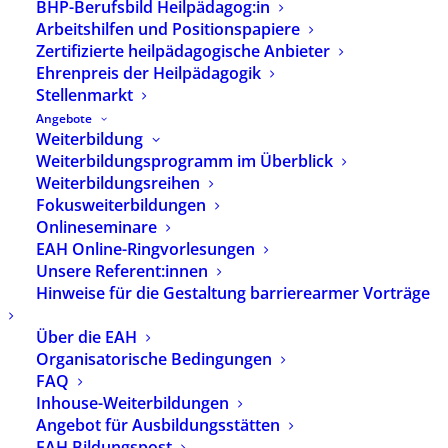
BHP-Berufsbild Heilpädagog:in
Evangelische Hochschule Nürnberg Herrn Prof.
Arbeitshilfen und Positionspapiere
Dr. Dieter Lotz, Studiengangsleiter
Zertifizierte heilpädagogische Anbieter
Heilpädagogik und Fachstudienberater, in den
Ehrenpreis der Heilpädagogik
Ruhestand.
Stellenmarkt
Angebote
Weiterbildung
Weiterbildungsprogramm im Überblick
Weiterbildungsreihen
Fokusweiterbildungen
Onlineseminare
EAH Online-Ringvorlesungen
Unsere Referent:innen
Hinweise für die Gestaltung barrierearmer Vorträge
Über die EAH
Organisatorische Bedingungen
FAQ
Prof. Dr. Dieter Lotz
Inhouse-Weiterbildungen
Angebot für Ausbildungsstätten
Umrahmt vom musikalischen Duo Heike Mierzwa
EAH Bildungspost