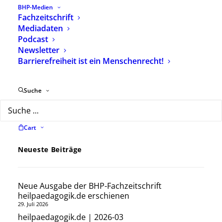
Mitarbeitende des BHP e.V. und Praxisstellen. Bei
BHP-Medien
Fachzeitschrift
Wein, Sekt und Büffet klang der Abend mit vielen
Mediadaten
interessanten Gesprächen und Begegnungen
Podcast
aus.
Newsletter
Barrierefreiheit ist ein Menschenrecht!
Der BHP wünscht Dieter Lotz alles Gute für
diesen neuen Lebensabschnitt und freut sich auf
die weitere Zusammenarbeit.
Suche
Cart
Neueste Beiträge
Neue Ausgabe der BHP-Fachzeitschrift
heilpaedagogik.de erschienen
29. Juli 2026
heilpaedagogik.de | 2026-03