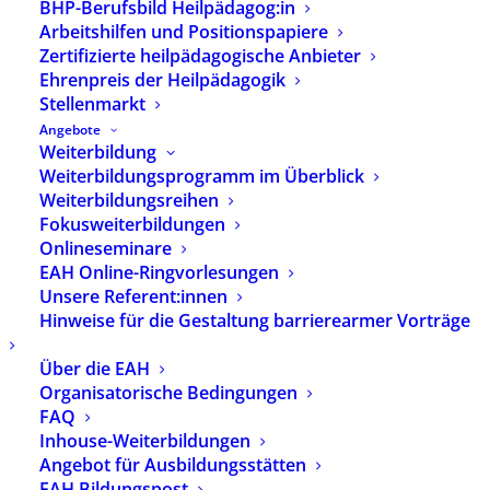
BHP-Berufsbild Heilpädagog:in
Arbeitshilfen und Positionspapiere
Zertifizierte heilpädagogische Anbieter
Datum:
7. Dezember 2026
Ehrenpreis der Heilpädagogik
Uhrzeit:
17:00 - 19:00
Stellenmarkt
Ort:
online
Angebote
Weiterbildung
Weiterbildungsprogramm im Überblick
Denkwerkstatt Heilpädagogik –
Weiterbildungsreihen
Nachwuchswissenschaftler:innen
Fokusweiterbildungen
Onlineseminare
im Gespräch
EAH Online-Ringvorlesungen
Der BHP sieht in der Stärkung des
Unsere Referent:innen
wissenschaftlichen Nachwuchses ein
Hinweise für die Gestaltung barrierearmer Vorträge
bedeutsames verbandliches Anliegen. Für den
Austausch über aktuelle Promotions- und
Über die EAH
Organisatorische Bedingungen
Mastervorhaben sowie zur wechselseitigen
FAQ
Vernetzung von Personen und Diskursen wurde
Inhouse-Weiterbildungen
das Format Denkwerkstatt Heilpädagogik
Angebot für Ausbildungsstätten
entwickelt. Im Rahmen der vierteljährlichen
EAH Bildungspost