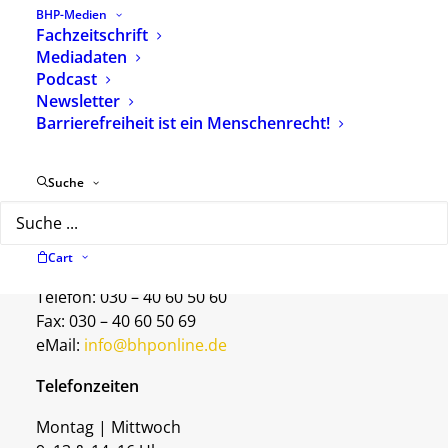
Abonnieren Sie unseren Newsletter.
BHP-Medien
Fachzeitschrift
Mediadaten
Podcast
Zur Newsletter-Anmeldung
Newsletter
Barrierefreiheit ist ein Menschenrecht!
Kontakt
Suche
Geschäftsstelle
Herzbergstrasse 82–84
10365 Berlin
Cart
Telefon: 030 – 40 60 50 60
Fax: 030 – 40 60 50 69
eMail:
info@bhponline.de
Telefonzeiten
Montag | Mittwoch