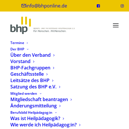
info@bhponline.de
Termine
Der BHP
Über den Verband
Vorstand
BHP-Fachgruppen
Geschäftsstelle
Leitsätze des BHP
Satzung des BHP e.V.
Mitglied werden
Denkwerkstatt Heilpädagogik –
Mitgliedschaft beantragen
Nachwuchswissenschaftler:innen im
Änderungsmitteilung
Gespräch
Berufsbild Heilpädagog:in
Was ist Heilpädagogik?
Wie werde ich Heilpädagog:in?