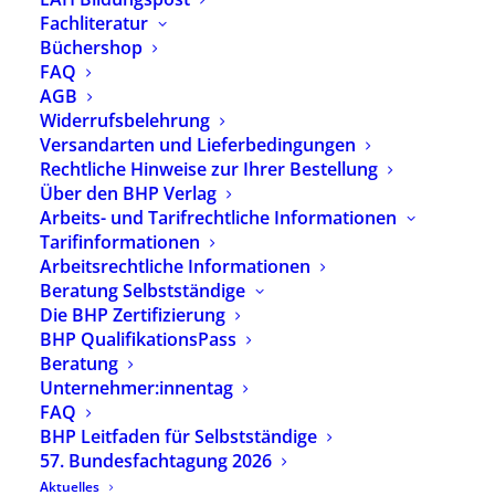
Online-Treffen werden Promotions- oder
Fachliteratur
Masterprojekte vorgestellt und gemeinsam
Büchershop
erörtert. Außerdem erhalten die Teilnehmenden
FAQ
Informationen über Wege der Promotion,
AGB
Stipendien und offene Stellen ihren Raum.
Widerrufsbelehrung
Versandarten und Lieferbedingungen
Anmeldung und Kontakt: Dr. Michaela Menth:
Rechtliche Hinweise zur Ihrer Bestellung
michaela.menth@eahonline.de
Über den BHP Verlag
Weitere Informationen und Termine finden Sie
Arbeits- und Tarifrechtliche Informationen
Tarifinformationen
hier:
bhponline.de/denkwerkstatt-heilpaedagogik
Arbeitsrechtliche Informationen
Beratung Selbstständige
Die BHP Zertifizierung
BHP QualifikationsPass
Beratung
Unternehmer:innentag
ALLE TERMINE
FAQ
BHP Leitfaden für Selbstständige
57. Bundesfachtagung 2026
Immer auf dem Laufenden sein?
Aktuelles