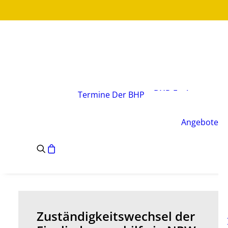
Über den Verband
Vorstand
BHP-Fachgruppen
Termine
Der BHP
Geschäftsstelle
Leitsätze des BHP
Angebote
Satzung des BHP
e.V.
Zuständigkeitswechsel der