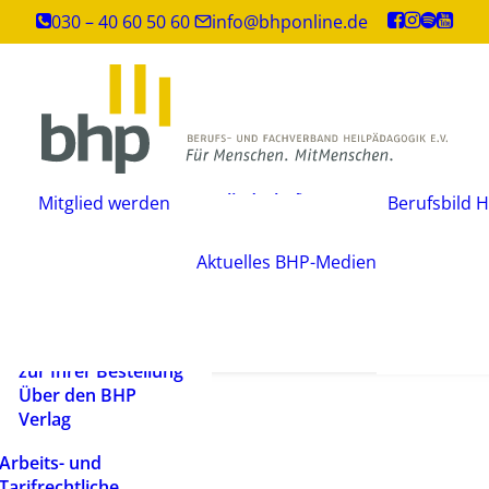
Inhouse-
030 – 40 60 50 60
info@bhponline.de
Weiterbildungen
Angebot für
Ausbildungsstätten
EAH Bildungspost
Fachliteratur
Mitgliedschaft
Büchershop
Mitglied werden
Berufsbild H
Fachzeitsch
beantragen
FAQ
Mediadate
Änderungsmitteilung
AGB
Aktuelles
BHP-Medien
Podcast
Widerrufsbelehrung
Newsletter
Versandarten und
Barrierefrei
Lieferbedingungen
ein Mensch
Rechtliche Hinweise
zur Ihrer Bestellung
Über den BHP
Verlag
Arbeits- und
Tarifrechtliche