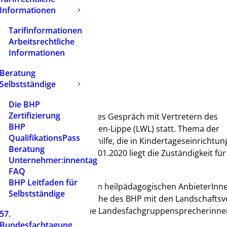
Informationen
Tarifinformationen
Arbeitsrechtliche
Informationen
Beratung
Selbstständige
Die BHP
Zertifizierung
in Dortmund ein moderiertes Gespräch mit Vertretern des
BHP
schaftsverbandes Westfalen-Lippe (LWL) statt. Thema der
QualifikationsPass
ngen der Eingliederungshilfe, die in Kindertageseinrichtung
Beratung
erbracht werden. Ab 01.01.2020 liegt die Zuständigkeit für
Unternehmer:innentag
tverbänden.
FAQ
BHP Leitfaden für
it den etwa 70 anwesenden heilpädagogischen AnbieterInn
Selbstständige
e für die weiteren Gespräche des BHP mit den Landschafts
P e.V., vertreten durch die Landesfachgruppensprecherinne
57.
elbstständige/NRW).
Bundesfachtagung