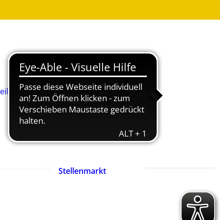
Was ist
Heilpädagogik?
Wie werde ich
Heilpädagog:in?
BHP-Berufsbild
Heilpädagog:in
eilpädagog:in
Arbeitshilfen und
rift
Positionspapiere
n
Zertifizierte
heilpädagogische
Anbieter
heit ist
Ehrenpreis der
enrecht!
Heilpädagogik
Stellenmarkt