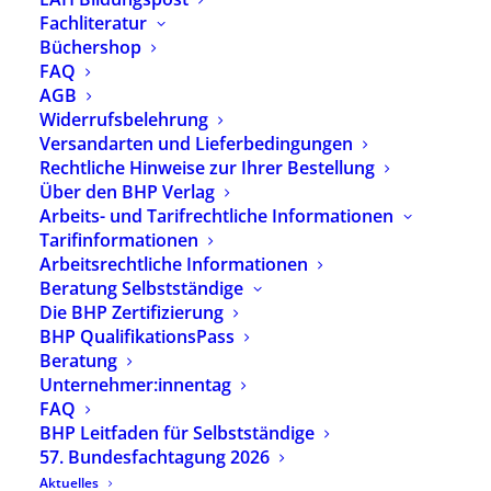
herausfordernde Situation in den
Fachliteratur
heilpädagogischen Fachdiensten in
Büchershop
Kindertagesstätten. Die neuen
FAQ
AGB
Fachgruppensprecher:innen Dorothee Kriner-
Widerrufsbelehrung
Skokanitsch und Bernd Breninger stellen sich vor.
Versandarten und Lieferbedingungen
Und wir werden uns Zeit für das Thema „Angst
Rechtliche Hinweise zur Ihrer Bestellung
bei Kindern“ nehmen. Wir ermöglichen uns
Über den BHP Verlag
gegenseitig wirkungsvolle Materialen
Arbeits- und Tarifrechtliche Informationen
vorzustellen.
Tarifinformationen
Arbeitsrechtliche Informationen
Wir bitten um Anmeldung per E-Mail an:
fg-
Beratung Selbstständige
selbststaendige-by@bhponline.de
Die BHP Zertifizierung
BHP QualifikationsPass
Beratung
Unternehmer:innentag
FAQ
BHP Leitfaden für Selbstständige
57. Bundesfachtagung 2026
Aktuelles
ALLE TERMINE