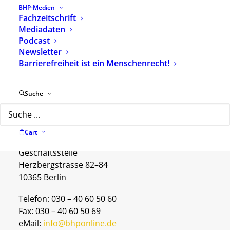
BHP-Medien
Fachzeitschrift
Mediadaten
Immer auf dem Laufenden sein?
Podcast
Abonnieren Sie unseren Newsletter.
Newsletter
Barrierefreiheit ist ein Menschenrecht!
Zur Newsletter-Anmeldung
Suche
Kontakt
Cart
Geschäftsstelle
Herzbergstrasse 82–84
10365 Berlin
Telefon: 030 – 40 60 50 60
Fax: 030 – 40 60 50 69
eMail:
info@bhponline.de