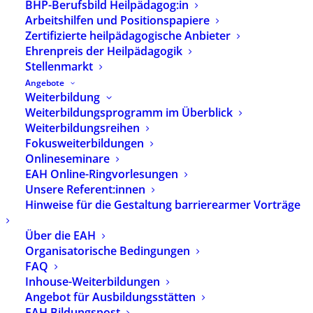
BHP-Berufsbild Heilpädagog:in
Datum:
1. Juli 2026
Arbeitshilfen und Positionspapiere
Uhrzeit:
19:00 - 20:30
Zertifizierte heilpädagogische Anbieter
Ort:
Online
Ehrenpreis der Heilpädagogik
Stellenmarkt
Angebote
Fachgruppe Selbstständige
Weiterbildung
Weiterbildungsprogramm im Überblick
Bayern
Weiterbildungsreihen
Das Treffen findet am 01.07.26 von 19.30 bis 21.30
Fokusweiterbildungen
Uhr und in Hybrid statt.
Onlineseminare
EAH Online-Ringvorlesungen
Das Präsenztreffen findet in den Räumen der
Unsere Referent:innen
Fachakademie für Heilpädagogik, Ruppertstr. 3, in
Hinweise für die Gestaltung barrierearmer Vorträge
80337 München statt.
Es besteht auch die Möglichkeit online via Zoom
Über die EAH
teilzunehmen.
Organisatorische Bedingungen
FAQ
Kai Timpe, Geschäftsführer de BHP, stellt aktuelle
Inhouse-Weiterbildungen
Entwicklungen des Berufs- und Fachverbands vor.
Angebot für Ausbildungsstätten
Es besteht Raum für Diskussion über die aktuelle
EAH Bildungspost