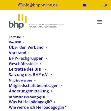
info@bhponline.de
Termine
Der BHP
Über den Verband
Vorstand
BHP-Fachgruppen
Geschäftsstelle
Leitsätze des BHP
Satzung des BHP e.V.
Mitglied werden
Fachgruppe Selbstständige Bayern
Mitgliedschaft beantragen
Änderungsmitteilung
Berufsbild Heilpädagog:in
Was ist Heilpädagogik?
Wie werde ich Heilpädagog:in?