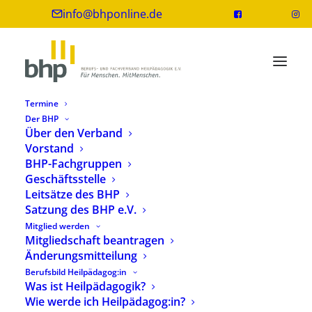
info@bhponline.de
Termine
Der BHP
Über den Verband
Vorstand
Tarifinformationen für
BHP-Fachgruppen
HeilpädagogInnen
Geschäftsstelle
Leitsätze des BHP
24. Mai 2023
1 Minute
Satzung des BHP e.V.
Mitglied werden
Mitgliedschaft beantragen
Änderungsmitteilung
Berufsbild Heilpädagog:in
Die Vergütung von HeilpädagogInnen kann sehr
Was ist Heilpädagogik?
Wie werde ich Heilpädagog:in?
unterschiedlich ausfallen, je nach Arbeitgeber