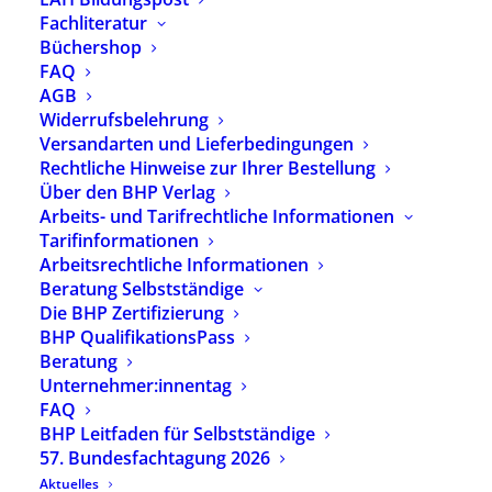
Fachliteratur
Büchershop
FAQ
Neueste Beiträge
AGB
Widerrufsbelehrung
Versandarten und Lieferbedingungen
Rechtliche Hinweise zur Ihrer Bestellung
Neue Ausgabe der BHP-Fachzeitschrift
Über den BHP Verlag
heilpaedagogik.de erschienen
Arbeits- und Tarifrechtliche Informationen
29. Juli 2026
Tarifinformationen
heilpaedagogik.de | 2026-03
Arbeitsrechtliche Informationen
24. Juli 2026
Beratung Selbstständige
Heilpädagogik-Podcast mit neuer Folge: Michael
Hipp – Was brauchen Kinder psychisch
Die BHP Zertifizierung
erkrankter Eltern?
BHP QualifikationsPass
13. Juli 2026
Beratung
Neue YouTube-Reihe des BHP: „Echt Kathrin –
Unternehmer:innentag
Heilpädagogik unplugged“ startet
FAQ
8. Juli 2026
BHP Leitfaden für Selbstständige
Teilhabe ist kein Effizienzproblem: BHP-Replik
57. Bundesfachtagung 2026
zum Papier „Effizienter Ressourceneinsatz bei
Aktuelles