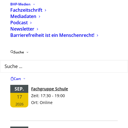
Leistungsgesetzen“
BHP-Medien
2. Juli 2026
Fachzeitschrift
Mediadaten
Podcast
Aktuelle Termine
Newsletter
Barrierefreiheit ist ein Menschenrecht!
SEP.
Erwachsene Menschen mit Behinderungen
Suche
Zeit:
18:30 - 20:00
10
Ort:
online
2026
Cart
SEP.
Fachgruppe Schule
Zeit:
17:30 - 19:00
17
Ort:
Online
2026