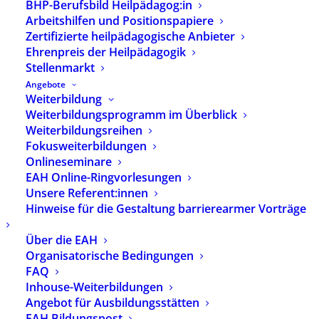
BHP-Berufsbild Heilpädagog:in
und Tätigkeit. Eine Orientierung kann der
Arbeitshilfen und Positionspapiere
Tarifvertrag des öffentlichen Dienstes für Sozial-
Zertifizierte heilpädagogische Anbieter
und Erziehungsdienste (TVöD-SuE) geben. Hier ist
Ehrenpreis der Heilpädagogik
die Vergütung von HeilpädagogInnen geregelt,
Stellenmarkt
deren Arbeitgeber an diesen Tarifvertrag
Angebote
gebunden sind. Häufig nutzen auch nicht
Weiterbildung
Tarifgebunde Arbeitgeber die Möglichkeit und
Weiterbildungsprogramm im Überblick
vereinbaren im Arbeitsvertrag, dass sie Teile des
Weiterbildungsreihen
TVöD-SuE anwenden, ohne alle Regelungen zu
Fokusweiterbildungen
übernehmen.
Onlineseminare
EAH Online-Ringvorlesungen
Der BHP hat in Zusammenarbeit mit ver.di einen
Unsere Referent:innen
Flyer mit den wesentlichen Tarifinformationen
Hinweise für die Gestaltung barrierearmer Vorträge
zum TVöD-SuE erarbeitet. Der Flyer kann hier
Über die EAH
heruntergeladen werden:
Organisatorische Bedingungen
FAQ
[wpfilebase tag=file id=1650 tpl=download-button
Inhouse-Weiterbildungen
/]
Angebot für Ausbildungsstätten
EAH Bildungspost