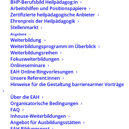
BHP-Berufsbild Heilpädagog:in
neuen Eingliederungshilferechtes (2. Teil SGB IX)
Arbeitshilfen und Positionspapiere
zum 01.01.2020 sind alle 16 Bundesländer
Zertifizierte heilpädagogische Anbieter
gehalten, neue Rahmenverträge zur
Ehrenpreis der Heilpädagogik
Eingliederungshilfe abzuschließen
Stellenmarkt
beziehungsweise ihre bestehenden
Angebote
Rahmenverträge entsprechend anzupassen.
Weiterbildung
Weiterbildungsprogramm im Überblick
In Nordrhein-Westfalen wurde am 23.07.2019 ein
Weiterbildungsreihen
neuer Rahmenvertrag zur Eingliederungshilfe
Fokusweiterbildungen
gemäß § 131 SGB IX abgeschlossen, der ab dem
Onlineseminare
EAH Online-Ringvorlesungen
01.01.2020 den alten Rahmenvertrag nach § 79
Unsere Referent:innen
SGB XII ablöst.
Hinweise für die Gestaltung barrierearmer Vorträge
Der Landesrahmenvertrag wurde von den
Über die EAH
Landschaftsverbänden Rheinland und Westfalen-
Organisatorische Bedingungen
Lippe sowie durch den Städtetag, den
FAQ
Landkreistag und den Städte- und
Inhouse-Weiterbildungen
Gemeindebund NRW für die Seite der
Angebot für Ausbildungsstätten
öffentlichen Leistungsträger und von einer
EAH Bildungspost