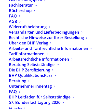
Vielzahl von Verbänden und Vereinigungen der
Fachliteratur
Leistungserbringerseite verhandelt und
Büchershop
abgeschlossen.
FAQ
AGB
Das Vertragswerk besteht aus dem eigentlichen
Widerrufsbelehrung
Landesrahmenvertrag sowie den
Versandarten und Lieferbedingungen
entsprechenden Anlagen. Aufgabe des
Rechtliche Hinweise zur Ihrer Bestellung
Landesrahmenvertrages ist es, eine möglichst
Über den BHP Verlag
Arbeits- und Tarifrechtliche Informationen
konkrete Beschreibung von
Tarifinformationen
Eingliederungshilfeleistungen vorzunehmen und
Arbeitsrechtliche Informationen
einen Rahmen zur Ausgestaltung der
Beratung Selbstständige
verschiedenen Leistungen vorzugeben.
Die BHP Zertifizierung
BHP QualifikationsPass
Ab dem 01.01.2020 sind die Landschaftsverbände
Beratung
Rheinland und Westfalen-Lippe die für die
Unternehmer:innentag
Eingliederungshilfe zuständigen öffentlichen
FAQ
Leistungsträger in NRW. Zur Ausführung
BHP Leitfaden für Selbstständige
einzelner Leistungen können die
57. Bundesfachtagung 2026
Landschaftsverbände die Städte, Landkreise und
Aktuelles