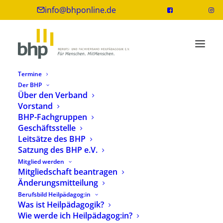
info@bhponline.de
Termine
Der BHP
Über den Verband
Vorstand
Landesrahmenvertrag (LRV) zur
BHP-Fachgruppen
Eingliederungshilfe in NRW
Geschäftsstelle
fertiggestellt
Leitsätze des BHP
Satzung des BHP e.V.
2. August 2019
5 Minuten
Mitglied werden
Mitgliedschaft beantragen
Änderungsmitteilung
Berufsbild Heilpädagog:in
Was ist Heilpädagogik?
Wie werde ich Heilpädagog:in?
Vor dem Hintergrund des Inkrafttretens des