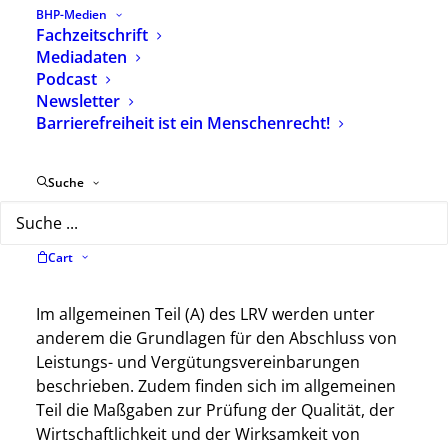
Gemeinden heranziehen.
BHP-Medien
Fachzeitschrift
Individuelle Leistungsvereinbarungen können ab
Mediadaten
dem 01.01.2020 nur mit den beiden
Podcast
Landschaftsverbänden abgeschlossen werden.
Newsletter
Jede Leistungsvereinbarung hat sich an den
Barrierefreiheit ist ein Menschenrecht!
Maßgaben des Landesrahmenvertrages zu
orientieren.
Suche
Zum Inhalt des
Landesrahmenvertrages und seiner
Cart
Anlagen
Im allgemeinen Teil (A) des LRV werden unter
anderem die Grundlagen für den Abschluss von
Leistungs- und Vergütungsvereinbarungen
beschrieben. Zudem finden sich im allgemeinen
Teil die Maßgaben zur Prüfung der Qualität, der
Wirtschaftlichkeit und der Wirksamkeit von