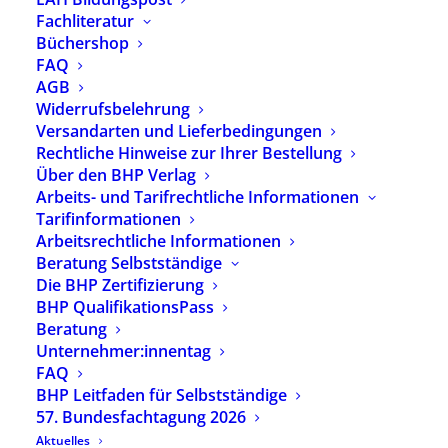
Fachliteratur
um diesen Tag herum begangen werden.
Büchershop
FAQ
Warum der 13. April?
AGB
Widerrufsbelehrung
Das INTERNATIONALE ARCHIV FÜR
Versandarten und Lieferbedingungen
HEILPÄDAGOGIK | Emil E. Kobi Institut trägt den
Rechtliche Hinweise zur Ihrer Bestellung
Namen des bedeutenden Schweizer
Über den BHP Verlag
Heilpädagogen Emil E. Kobi, dessen Todestag sich
Arbeits- und Tarifrechtliche Informationen
am 13. April jährt.
Tarifinformationen
Arbeitsrechtliche Informationen
Sein Nachlass, welchen er dem BHP e.V.
Beratung Selbstständige
vermachte, war einer der maßgeblichen Gründe
Die BHP Zertifizierung
für die Entwicklung des Internationalen Archives
BHP QualifikationsPass
für Heilpädagogik. Die Entscheidung für dieses
Beratung
Datum ist somit auch Ausdruck der
Unternehmer:innentag
Verbundenheit der IGhB mit dem Internationalen
FAQ
Archiv für Heilpädagogik in Trebnitz.
BHP Leitfaden für Selbstständige
57. Bundesfachtagung 2026
Weiterführende Links:
Aktuelles