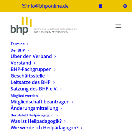
info@bhponline.de
Termine
Der BHP
Über den Verband
Vorstand
Internationaler Tag der
BHP-Fachgruppen
Heilpädagogik – 13. April
Geschäftsstelle
Leitsätze des BHP
3. April 2017
1 Minuten
Satzung des BHP e.V.
Mitglied werden
Mitgliedschaft beantragen
Änderungsmitteilung
Berufsbild Heilpädagog:in
Was ist Heilpädagogik?
Die Internationale Gesellschaft heilpädagogischer
Wie werde ich Heilpädagog:in?
Berufs- und Fachverbände (IGhB) hat auf ihrer