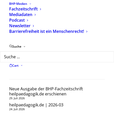
BHP-Medien
Internationale Gesellschaft heilpädagogischer
Fachzeitschrift
Berufs- und Fachverbände (IGhB):
http://ighb.eu/
Mediadaten
Internationales Archiv für Heilpädagogik:
Podcast
http://www.archiv-heilpaedagogik.de
Newsletter
Barrierefreiheit ist ein Menschenrecht!
Emil E. Kobi:
https://de.wikipedia.org/wiki/Emil_E._Kobi
Suche
Cart
Neueste Beiträge
Neue Ausgabe der BHP-Fachzeitschrift
heilpaedagogik.de erschienen
29. Juli 2026
heilpaedagogik.de | 2026-03
24. Juli 2026