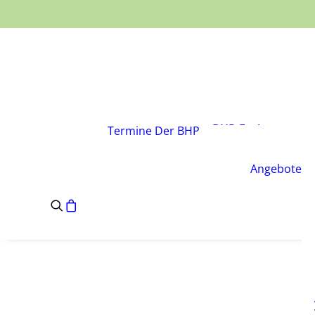
Über den Verband
Vorstand
BHP-Fachgruppen
Termine
Der BHP
Geschäftsstelle
Leitsätze des BHP
Angebote
Satzung des BHP
e.V.