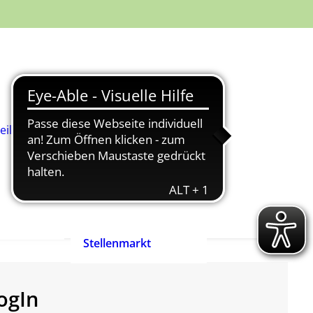
Was ist
Heilpädagogik?
Wie werde ich
Heilpädagog:in?
BHP-Berufsbild
Heilpädagog:in
eilpädagog:in
Arbeitshilfen und
rift
Positionspapiere
n
Zertifizierte
heilpädagogische
Anbieter
heit ist
Ehrenpreis der
enrecht!
Heilpädagogik
Stellenmarkt
ogIn