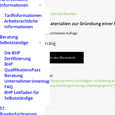
Informationen
16,50
€
inkl. 7 % MwSt.
zzgl.
Versandkosten
Tarifinformationen
Arbeitsrechtliche
Leitfaden und Materialien zur Gründung einer 
Informationen
10. erweiterte und überarbeitete Auflage
Beratung
Selbstständige
Nur noch 19 vorrätig
Die BHP
In den Warenkorb
Zertifizierung
BHP
QualifikationsPass
Beratung
Artikelnummer
2560
Unternehmer:innentag
Kategorien
Verlagsprogramm
,
Grundlagen, Ausbildung & 
Schlagwörter
Praxis
,
Existenzgründung
,
heilpädagogische P
FAQ
BHP Leitfaden für
Selbstständige
57.
Bundesfachtagung