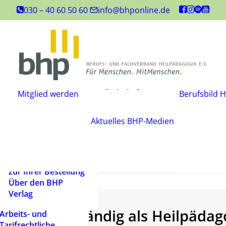
Inhouse-
030 – 40 60 50 60
info@bhponline.de
Weiterbildungen
Angebot für
Ausbildungsstätten
EAH Bildungspost
Fachliteratur
Mitgliedschaft
Büchershop
Mitglied werden
Berufsbild H
Fachzeitsch
beantragen
FAQ
Mediadate
Änderungsmitteilung
AGB
Aktuelles
BHP-Medien
Podcast
Widerrufsbelehrung
Newsletter
Versandarten und
Barrierefrei
Lieferbedingungen
ein Mensch
Rechtliche Hinweise
zur Ihrer Bestellung
Über den BHP
Verlag
Selbstständig als Heilpädag
Arbeits- und
Tarifrechtliche