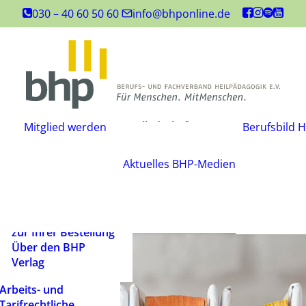
Inhouse-
030 – 40 60 50 60
info@bhponline.de
Weiterbildungen
Angebot für
Ausbildungsstätten
EAH Bildungspost
Fachliteratur
Mitgliedschaft
Büchershop
Mitglied werden
Berufsbild H
Fachzeitsch
beantragen
FAQ
Mediadate
Änderungsmitteilung
AGB
Aktuelles
BHP-Medien
Podcast
Widerrufsbelehrung
Newsletter
Versandarten und
Barrierefrei
Lieferbedingungen
ein Mensch
Rechtliche Hinweise
zur Ihrer Bestellung
Über den BHP
Verlag
Arbeits- und
Tarifrechtliche