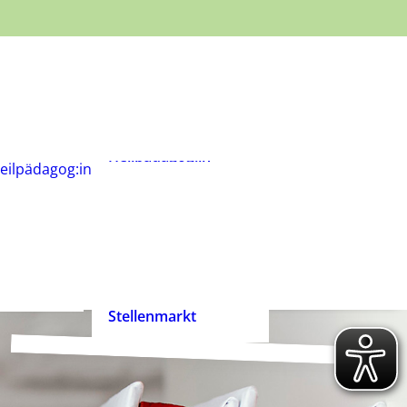
Was ist
Heilpädagogik?
Wie werde ich
Heilpädagog:in?
BHP-Berufsbild
Heilpädagog:in
eilpädagog:in
Arbeitshilfen und
rift
Positionspapiere
n
Zertifizierte
heilpädagogische
Anbieter
heit ist
Ehrenpreis der
enrecht!
Heilpädagogik
Stellenmarkt