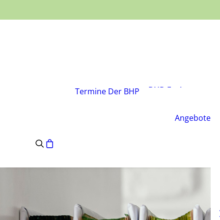
Über den Verband
Vorstand
BHP-Fachgruppen
Termine
Der BHP
Geschäftsstelle
Leitsätze des BHP
Angebote
Satzung des BHP
e.V.