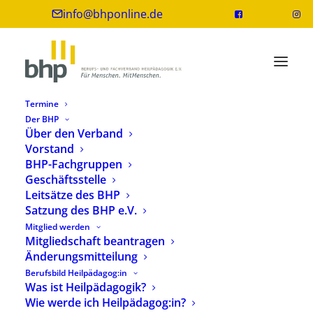
info@bhponline.de
Termine
Der BHP
Über den Verband
Vorstand
000 Tage 00 Stunden 00 Minuten 00
BHP-Fachgruppen
Sekunden
Geschäftsstelle
Leitsätze des BHP
Tage bis zur Veranstaltung
Satzung des BHP e.V.
Mitglied werden
Mitgliedschaft beantragen
Änderungsmitteilung
Tagungsort und Anreise
Berufsbild Heilpädagog:in
Was ist Heilpädagogik?
Wie werde ich Heilpädagog:in?