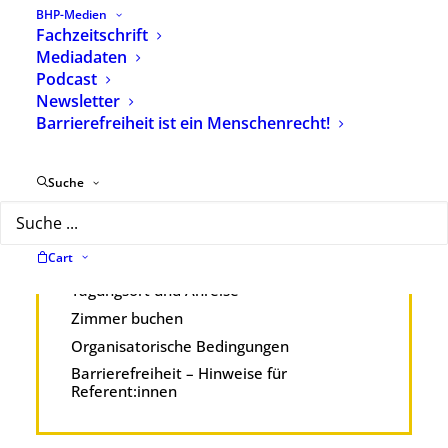
BHP-Medien
www.eventanreise-bahn.de/BFT
Fachzeitschrift
Mediadaten
Podcast
Newsletter
Bundesfachtagung
Barrierefreiheit ist ein Menschenrecht!
Programm
Suche
Anmeldung
Aussteller:innen
Cart
Tagungsgebühren
Tagungsort und Anreise
Zimmer buchen
Organisatorische Bedingungen
Barrierefreiheit – Hinweise für
Referent:innen