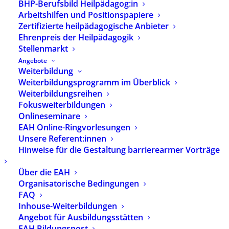
Tagungsort Liederhalle
BHP-Berufsbild Heilpädagog:in
Stuttgart
Arbeitshilfen und Positionspapiere
Zertifizierte heilpädagogische Anbieter
Ehrenpreis der Heilpädagogik
Liederhalle Stuttgart
Stellenmarkt
Berliner Platz 1-3
Angebote
70174 Stuttgart
Weiterbildung
https://liederhalle.de/besuchen/anreise
Weiterbildungsprogramm im Überblick
Weiterbildungsreihen
Vom Hauptbahnhof Stuttgart erreichen Sie die
Fokusweiterbildungen
Liederhalle in nur 3 Minuten mit der U1 Heslach
Onlineseminare
Vogelrain oder der U9 Botnang. Beide U-Bahnen
EAH Online-Ringvorlesungen
haben einen ebenerdigen Zugang zum Bahnsteig
Unsere Referent:innen
und fahren im 10-Minuten-Takt. Die Haltestelle
Hinweise für die Gestaltung barrierearmer Vorträge
Berliner Platz (Liederhalle) ist nur wenige Schritte
vom Kultur- und Kongresszentrum Liederhalle
Über die EAH
entfernt.
Organisatorische Bedingungen
FAQ
Neben den Stadtbahnlinien hält auch die Buslinie
Inhouse-Weiterbildungen
43 (Niederflurbusse) an der Haltestelle „Berliner
Angebot für Ausbildungsstätten
Platz (Liederhalle)”. Von dort aus erreichen Sie die
EAH Bildungspost