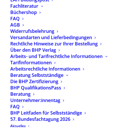
Fachliteratur
Liederhalle in wenigen Gehminuten.
Büchershop
Besuchenden mit Rollstuhl wird empfohlen, über
FAQ
AGB
die Breitscheidstraße die erste Einfahrt rechts zur
Widerrufsbelehrung
Tiefgarage Liederhalle/Bosch-Areal zu nutzen.
Versandarten und Lieferbedingungen
Von dort erreichen Sie unseren Haupteingang
Rechtliche Hinweise zur Ihrer Bestellung
stufenlos.
Über den BHP Verlag
Arbeits- und Tarifrechtliche Informationen
Sonderkondition Anreise mit
Tarifinformationen
der Deutschen Bahn
Arbeitsrechtliche Informationen
Beratung Selbstständige
Der Berufs- und Fachverband Heilpädagogik
Die BHP Zertifizierung
BHP QualifikationsPass
(BHP) e.V. bietet Ihnen in Kooperation mit der
Beratung
Deutschen Bahn attraktive Sonderkonditionen
Unternehmer:innentag
zur 57. Bundesfachtagung BHP e.V. vom 27.-29.
FAQ
November 2026 in Stuttgart.
BHP Leitfaden für Selbstständige
57. Bundesfachtagung 2026
Ihr Deutsche Bahn-Zugticket zur BFT 2026 buchen
Aktuelles
Sie hier zu Sonderkonditionen: