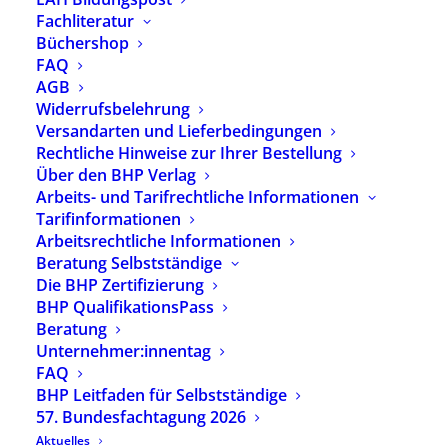
Fachliteratur
wesentliche Ziele des BHP, wie die
Büchershop
Professionalisierung der Heilpädagogik zu
FAQ
unterstützen und zu verstärken, die politische
AGB
Dimension heilpädagogischen Handelns
Widerrufsbelehrung
darzustellen sowie das Berufsbild
Versandarten und Lieferbedingungen
Heilpädagogin/Heilpädagoge einer breiten
Rechtliche Hinweise zur Ihrer Bestellung
Öffentlichkeit zugänglich zu machen.
Über den BHP Verlag
Arbeits- und Tarifrechtliche Informationen
Zielgruppe
Tarifinformationen
Arbeitsrechtliche Informationen
Zielgruppe der Tagung stellen insbesondere
Beratung Selbstständige
Heilpädagoginnen und Heilpädagogen dar, die in
Die BHP Zertifizierung
unterschiedlichen Handlungsfeldern und
BHP QualifikationsPass
Positionen tätig sind: als Mitarbeiter:in, in
Beratung
Leitungsfunktion, als Inhaber:in eines
Unternehmer:innentag
heilpädagogischen Unternehmens, als
FAQ
Vertreter:in eines Leistungsträgers. Jährlich
BHP Leitfaden für Selbstständige
57. Bundesfachtagung 2026
nehmen rund 700 Personen an der BHP-
Bundesfachtagung teil und repräsentieren die
Aktuelles