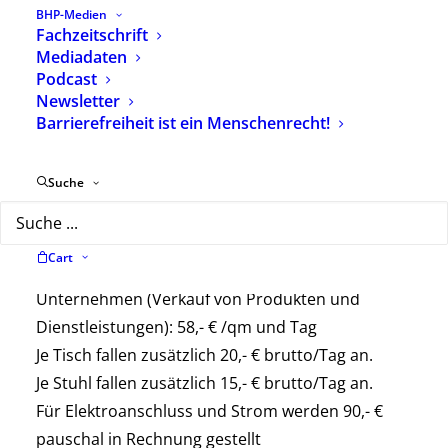
BHP-Medien
Zusammensetzung der Berufsgruppe.
Fachzeitschrift
Mediadaten
Ausstellertarife
Podcast
Newsletter
Für Aussteller, die diese attraktive Tagung zur
Barrierefreiheit ist ein Menschenrecht!
Präsentation ihrer Produkte und
Dienstleistungen sowie für die eigene
Öffentlichkeitsarbeit nutzen wollen, werden
Suche
folgende Gebühren erhoben:
Gemeinnützige Verbände und Stiftungen: 30,- €
Cart
/qm und Tag
Unternehmen (Verkauf von Produkten und
Dienstleistungen): 58,- € /qm und Tag
Je Tisch fallen zusätzlich 20,- € brutto/Tag an.
Je Stuhl fallen zusätzlich 15,- € brutto/Tag an.
Für Elektroanschluss und Strom werden 90,- €
pauschal in Rechnung gestellt