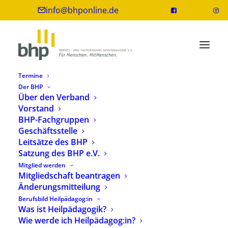
info@bhponline.de
Termine
Der BHP
Über den Verband
Vorstand
000 Tage 00 Stunden 00 Minuten 00
BHP-Fachgruppen
Sekunden
Geschäftsstelle
Leitsätze des BHP
Tage bis zur Veranstaltung
Satzung des BHP e.V.
Mitglied werden
Mitgliedschaft beantragen
Änderungsmitteilung
Aussteller:innen der BHP-
Berufsbild Heilpädagog:in
Bundesfachtagung
Was ist Heilpädagogik?
Wie werde ich Heilpädagog:in?