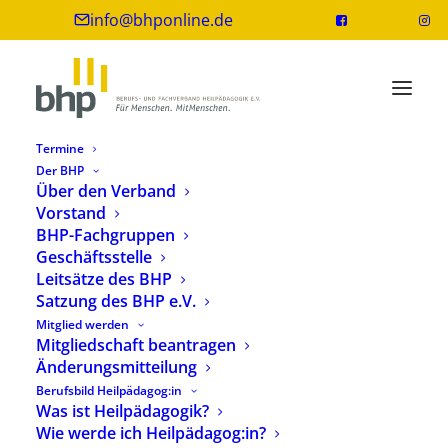
info@bhponline.de
Termine
Der BHP
Über den Verband
Vorstand
BHP Vorstand tagt und führt
BHP-Fachgruppen
Fachgespräch
Geschäftsstelle
Leitsätze des BHP
21. Mai 2019
2 Minuten
Satzung des BHP e.V.
Mitglied werden
Mitgliedschaft beantragen
Änderungsmitteilung
Berufsbild Heilpädagog:in
Foto (v.l.n.r.): Cornelia Künzel, Vera Knüppel, Sandra
Was ist Heilpädagogik?
Wie werde ich Heilpädagog:in?
Kapinsky, Michaela Menth, Dr. Angela Ehlers, Heidi