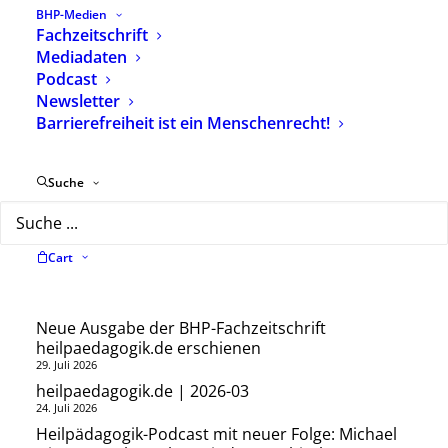
Deutschland (STK) dazu beraten, wie die
BHP-Medien
Fachzeitschrift
Ausbildung an Fachschulen und Fachakademien
Mediadaten
gestärkt werden kann.
Podcast
Newsletter
Die nächste Sitzung des Vorstandes findet am
Barrierefreiheit ist ein Menschenrecht!
20./21. September 2019 statt.
Suche
Neueste Beiträge
Cart
Neue Ausgabe der BHP-Fachzeitschrift
heilpaedagogik.de erschienen
29. Juli 2026
heilpaedagogik.de | 2026-03
24. Juli 2026
Heilpädagogik-Podcast mit neuer Folge: Michael