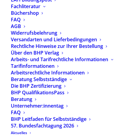
Fachliteratur
Büchershop
FAQ
AGB
Widerrufsbelehrung
Versandarten und Lieferbedingungen
Rechtliche Hinweise zur Ihrer Bestellung
Über den BHP Verlag
Arbeits- und Tarifrechtliche Informationen
Tarifinformationen
Arbeitsrechtliche Informationen
Beratung Selbstständige
Die BHP Zertifizierung
BHP QualifikationsPass
Bunte Steine –
Der
Beratung
Mein
Wörtergarten –
Unternehmer:innentag
Entwicklungsha
Ein
FAQ
us |
BHP Leitfaden für Selbstständige
Sprachentwickl
Diagnostikset
57. Bundesfachtagung 2026
ungsmaterial
Aktuelles
für Kinder ab