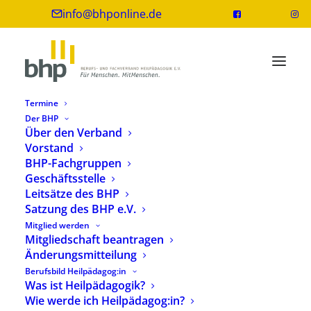
info@bhponline.de
Termine
Der BHP
Über den Verband
Vorstand
BHP-Fachgruppen
Geschäftsstelle
Leitsätze des BHP
Satzung des BHP e.V.
Mitglied werden
Diagnostik
Mitgliedschaft beantragen
Änderungsmitteilung
Berufsbild Heilpädagog:in
Was ist Heilpädagogik?
Wie werde ich Heilpädagog:in?