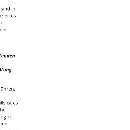
sind in
iziertes
er
 der
itenden
ltung
führen,
ls ist es
che
ung zu
eine