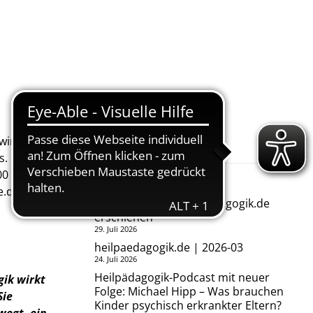
Neueste Beiträge
irkt in
s.
00 Uhr,
Neue Ausgabe der BHP-
e.de
.
Fachzeitschrift heilpaedagogik.de
erschienen
29. Juli 2026
heilpaedagogik.de | 2026-03
24. Juli 2026
Heilpädagogik-Podcast mit neuer
gik wirkt
Folge: Michael Hipp – Was brauchen
Sie
Kinder psychisch erkrankter Eltern?