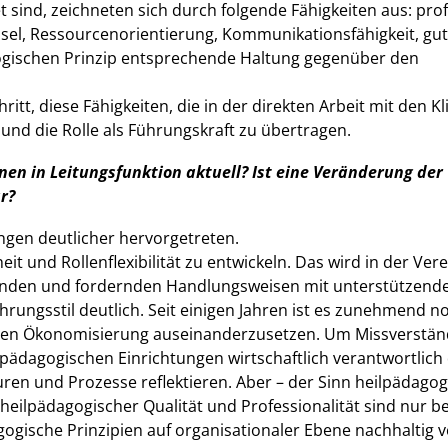
 sind, zeichneten sich durch folgende Fähigkeiten aus: prof
hsel, Ressourcenorientierung, Kommunikationsfähigkeit, gu
ogischen Prinzip entsprechende Haltung gegenüber den
ritt, diese Fähigkeiten, die in der direkten Arbeit mit den K
 und die Rolle als Führungskraft zu übertragen.
n in Leitungsfunktion aktuell? Ist eine Veränderung der
r?
ngen deutlicher hervorgetreten.
eit und Rollenflexibilität zu entwickeln. Das wird in der Ver
renden und fordernden Handlungsweisen mit unterstützend
hrungsstil deutlich. Seit einigen Jahren ist es zunehmend 
enen Ökonomisierung auseinanderzusetzen. Um Missverstän
pädagogischen Einrichtungen wirtschaftlich verantwortlich
turen und Prozesse reflektieren. Aber – der Sinn heilpädago
 heilpädagogischer Qualität und Professionalität sind nur b
ogische Prinzipien auf organisationaler Ebene nachhaltig v