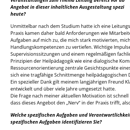
Veranstaltungen zum Thema Leitung bereits vor über 
Angebot in dieser inhaltlichen Ausgestaltung speziel
heute?
Unmittelbar nach dem Studium hatte ich eine Leitung
Praxis kamen daher bald Anforderungen wie Mitarbeite
Aufgaben auf mich zu, die mich stark motivierten, m
Handlungskompetenzen zu vertiefen. Wichtige Impulse 
Supervisionssitzungen und einem regelmäßigen fachlich
Prinzipien der Heilpädagogik wie eine dialogische K
Ressourcenorientierung zentrale Gesichtspunkte eines
sich eine tragfähige Schnittmenge heilpädagogischen 
Ein spezieller Dank gilt meinem langjährigen Freund K
entwickelt und über viele Jahre umgesetzt hatte.
Die Frage nach meiner aktuellen Motivation ist schnell
dass dieses Angebot den „Nerv“ in der Praxis trifft, 
Welche spezifischen Aufgaben und Verantwortlichkei
spezifischen Aufgaben identifizieren Sie?