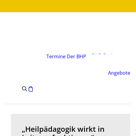
Über den Verband
Vorstand
BHP-Fachgruppen
Termine
Der BHP
Geschäftsstelle
Leitsätze des BHP
Angebote
Satzung des BHP
e.V.
„Heilpädagogik wirkt in