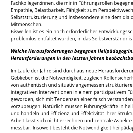
Fachkollegen:innen, die mir in Führungsrollen begegnet
Empathie, Belastbarkeit, Fähigkeit zum Perspektivwec
Selbststrukturierung und insbesondere eine dem dial
Mitmenschen.
Bisweilen ist es ein noch erforderlicher Entwicklungssch
problemlos entfaltet wurden, in das Selbstverständnis
Welche Herausforderungen begegnen Heilpädagog:inne
Herausforderungen in den letzten Jahren beobachtba
Im Laufe der Jahre sind durchaus neue Herausforderu
Geblieben ist die Notwendigkeit, zugleich Rollensicherh
von authentisch und situativ angemessen strukturie
integrativen Interventionen in einem partizipativem Fü
geworden, sich mit Tendenzen einer falsch verstand
vorzubeugen: Natürlich müssen Führungskräfte in heil
und handeln und Effizienz und Effektivität ihrer Struk
Arbeit lässt sich nicht errechnen und zentrale Aspekte
messbar. Insoweit besteht die Notwendigkeit heilpädag