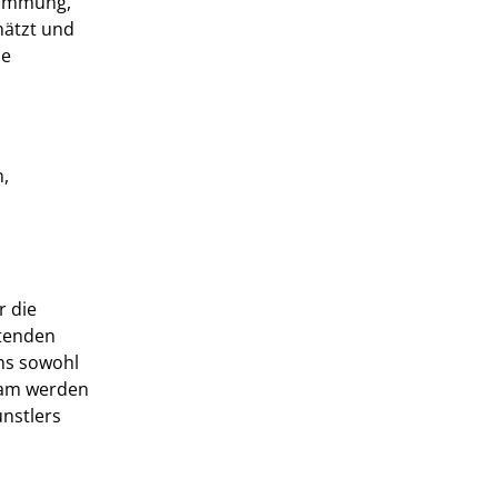
stimmung,
hätzt und
le
n,
r die
itenden
uns sowohl
ksam werden
ünstlers