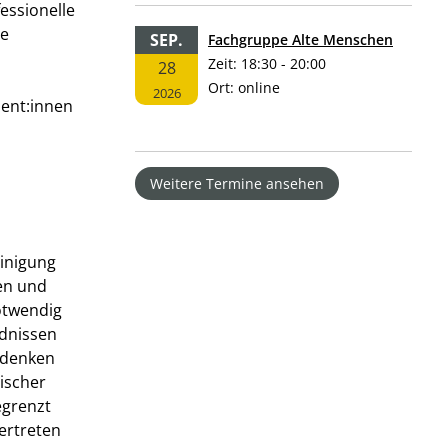
essionelle
te
SEP.
Fachgruppe Alte Menschen
Zeit:
18:30 - 20:00
28
Ort:
online
2026
lient:innen
Weitere Termine ansehen
einigung
en und
notwendig
dnissen
 denken
gischer
egrenzt
ertreten