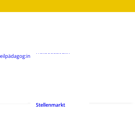
Was ist
Heilpädagogik?
Wie werde ich
Heilpädagog:in?
BHP-Berufsbild
Heilpädagog:in
eilpädagog:in
Arbeitshilfen und
rift
Positionspapiere
n
Zertifizierte
heilpädagogische
Anbieter
heit ist
Ehrenpreis der
enrecht!
Heilpädagogik
Stellenmarkt