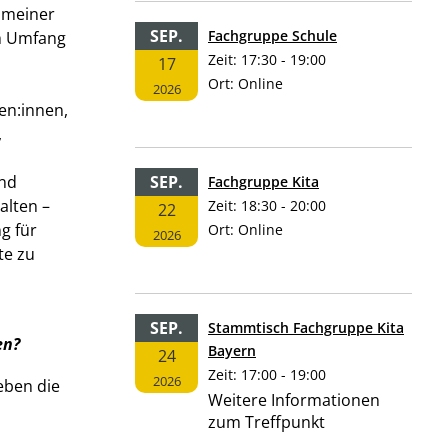
n meiner
SEP.
Fachgruppe Schule
ch Umfang
Zeit:
17:30 - 19:00
17
Ort:
Online
2026
en:innen,
,
ind
SEP.
Fachgruppe Kita
alten –
Zeit:
18:30 - 20:00
22
g für
Ort:
Online
2026
te zu
SEP.
Stammtisch Fachgruppe Kita
en?
Bayern
24
Zeit:
17:00 - 19:00
2026
eben die
Weitere Informationen
zum Treffpunkt