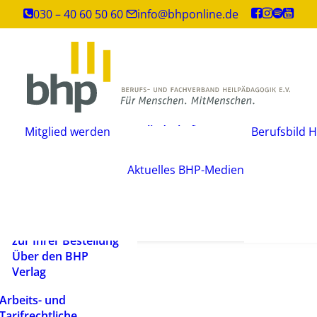
Inhouse-
030 – 40 60 50 60
info@bhponline.de
Weiterbildungen
Angebot für
Ausbildungsstätten
EAH Bildungspost
Fachliteratur
Mitgliedschaft
Büchershop
Mitglied werden
Berufsbild H
Fachzeitsch
beantragen
FAQ
Mediadate
Änderungsmitteilung
AGB
Aktuelles
BHP-Medien
Podcast
Widerrufsbelehrung
Newsletter
Versandarten und
Barrierefrei
Lieferbedingungen
ein Mensch
Rechtliche Hinweise
zur Ihrer Bestellung
Über den BHP
Verlag
Arbeits- und
Tarifrechtliche