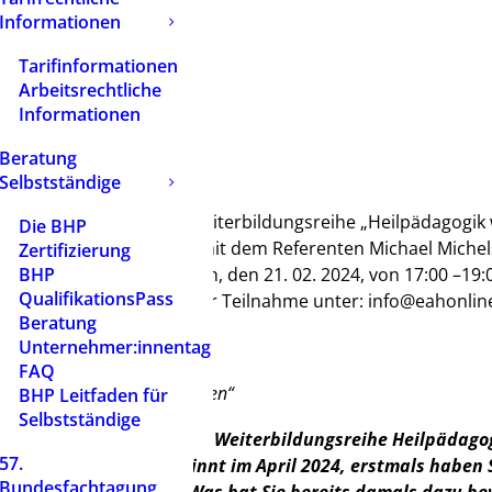
Informationen
Tarifinformationen
Arbeitsrechtliche
Informationen
Beratung
Selbstständige
im Jahr 2024 ist die Weiterbildungsreihe „Heilpädagogik w
Die BHP
et das folgende Interview mit dem Referenten Michael Michel
Zertifizierung
Referenten am Mittwoch, den 21. 02. 2024, von 17:00 –19:
BHP
QualifikationsPass
erte erhalten einen Link zur Teilnahme unter:
info@eahonlin
Beratung
Unternehmer:innentag
FAQ
ik wirkt in Leitungsfunktionen“
BHP Leitfaden für
Selbstständige
ie für Heilpädagogik die Weiterbildungsreihe Heilpädago
57.
tet. Der Neustart beginnt im April 2024, erstmals haben 
Bundesfachtagung