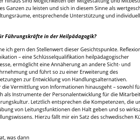
er hinaus sind Möglichkeiten der Mitgestaltung und Mitbe
des Ganzen zu leisten und sich in diesem Sinne als wertgesc
taltungsräume, entsprechende Unterstützung und individuel
für Führungskräfte in der Heilpädagogik?
 ich gern den Stellenwert dieser Gesichtspunkte. Reflexio
ikation – eine Schlüsselqualifikation heilpädagogischer
ozesse, ermöglicht eine Annäherung an andere Sicht- und
wahrnehmung und führt so zu einer Erweiterung des
tzungen zur Entwicklung von Handlungsalternativen.
r die Vermittlung von Informationen hinausgeht – sowohl fü
 als Instrumente der Personalentwicklung für die Mitarbe
hrungskultur. Letztlich entsprechen die Kompetenzen, die 
usübung von Leitungsfunktionen den Halt geben und so wir
lungswissens. Hierzu fällt mir ein Satz des schwedischen K
at, was dann