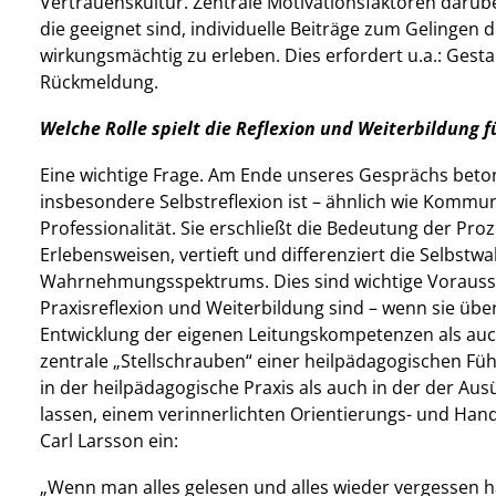
Vertrauenskultur. Zentrale Motivationsfaktoren darüb
die geeignet sind, individuelle Beiträge zum Gelingen 
wirkungsmächtig zu erleben. Dies erfordert u.a.: Ges
Rückmeldung.
Welche Rolle spielt die Reflexion und Weiterbildung 
Eine wichtige Frage. Am Ende unseres Gesprächs betone
insbesondere Selbstreflexion ist – ähnlich wie Kommun
Professionalität. Sie erschließt die Bedeutung der Pr
Erlebensweisen, vertieft und differenziert die Selbst
Wahrnehmungsspektrums. Dies sind wichtige Vorausse
Praxisreflexion und Weiterbildung sind – wenn sie übe
Entwicklung der eigenen Leitungskompetenzen als auch
zentrale „Stellschrauben“ einer heilpädagogischen Fü
in der heilpädagogische Praxis als auch in der der A
lassen, einem verinnerlichten Orientierungs- und Hand
Carl Larsson ein:
„Wenn man alles gelesen und alles wieder vergessen h