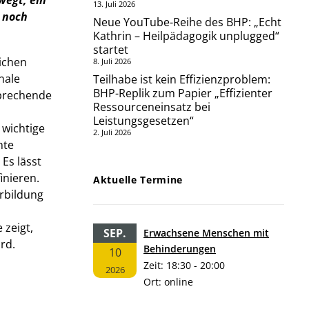
wegt, ein
13. Juli 2026
e noch
Neue YouTube-Reihe des BHP: „Echt
Kathrin – Heilpädagogik unplugged“
startet
ichen
8. Juli 2026
nale
Teilhabe ist kein Effizienzproblem:
BHP-Replik zum Papier „Effizienter
sprechende
Ressourceneinsatz bei
Leistungsgesetzen“
 wichtige
2. Juli 2026
nte
Es lässt
inieren.
Aktuelle Termine
erbildung
 zeigt,
SEP.
Erwachsene Menschen mit
rd.
Behinderungen
10
Zeit:
18:30 - 20:00
2026
Ort:
online