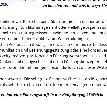
20 Jahren angeboten. Was hat Sie bereits damals dazu be
2026
l für Heilpädagog:innen zu konzipieren und was bewegt Si
sfunktion auf Bereichsebene übernommen. In meiner berufl
rführung, Konfliktmanagement oder vielfältige organisatio
ich mehr mit Führungswissen auseinanderzusetzen und ent
entnahm ich der Fachliteratur, Weiterbildungen,
en Austausch mit Kolleg:innen. Die Erkenntnis reifte, dass
ommunikation und Beziehungsgestaltung oder eine konseque
 zeitgemäßen, partizipativen Führungsverständnisses sind. 
Denkens mit dialogisch orientierten Führungskonzepten def
laus Esser, der mit mir gemeinsam die Ideen zu dieser Weit
 beantwortet. Die sehr gute Resonanz über fast dreißig Jahre
also als sehr hilfreich von den Teilnehmenden angenommen wi
ten hat eine Führungskraft in der Heilpädagogik? Welche