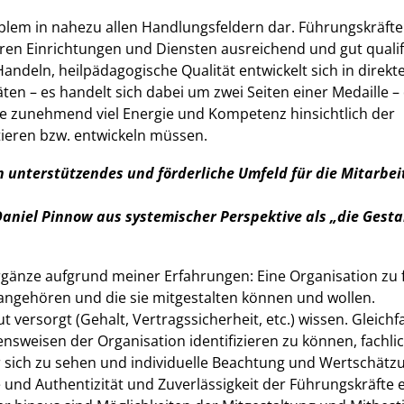
oblem in nahezu allen Handlungsfeldern dar. Führungskräfte 
hren Einrichtungen und Diensten ausreichend und gut qualif
andeln, heilpädagogische Qualität entwickelt sich in direkt
en – es handelt sich dabei um zwei Seiten einer Medaille –
e zunehmend viel Energie und Kompetenz hinsichtlich der
tieren bzw. entwickeln müssen.
in unterstützendes und förderliche Umfeld für die Mitarbe
niel Pinnow aus systemischer Perspektive als „die Gesta
rgänze aufgrund meiner Erfahrungen: Eine Organisation zu 
 angehören und die sie mitgestalten können und wollen.
 versorgt (Gehalt, Vertragssicherheit, etc.) wissen. Gleichfal
nsweisen der Organisation identifizieren zu können, fachli
 sich zu sehen und individuelle Beachtung und Wertschätz
und Authentizität und Zuverlässigkeit der Führungskräfte 