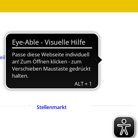
Was ist
Heilpädagogik?
Wie werde ich
Heilpädagog:in?
BHP-Berufsbild
Heilpädagog:in
eilpädagog:in
Arbeitshilfen und
rift
Positionspapiere
n
Zertifizierte
heilpädagogische
Anbieter
heit ist
Ehrenpreis der
enrecht!
Heilpädagogik
Stellenmarkt