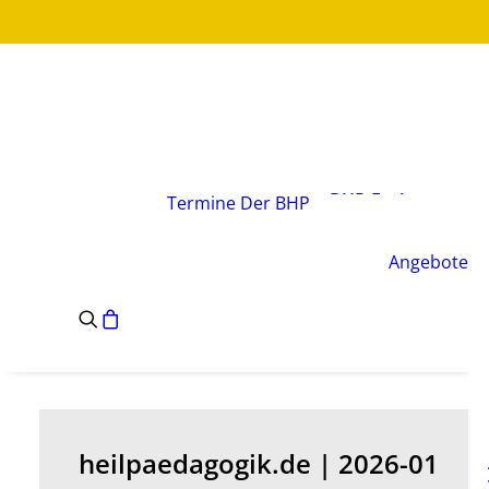
Über den Verband
Vorstand
BHP-Fachgruppen
Termine
Der BHP
Geschäftsstelle
Leitsätze des BHP
Angebote
Satzung des BHP
e.V.
heilpaedagogik.de | 2026-01