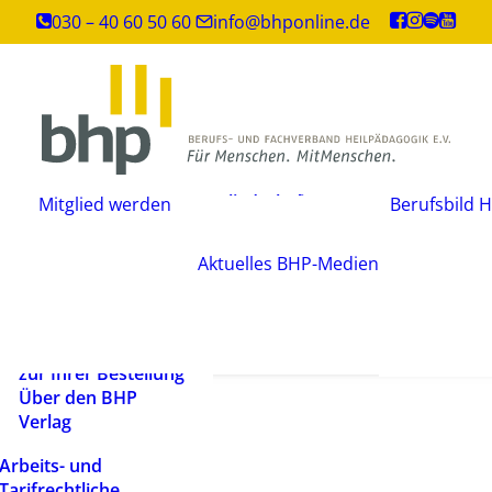
Inhouse-
030 – 40 60 50 60
info@bhponline.de
Weiterbildungen
Angebot für
Ausbildungsstätten
EAH Bildungspost
Fachliteratur
Mitgliedschaft
Büchershop
Mitglied werden
Berufsbild H
Fachzeitsch
beantragen
FAQ
Mediadate
Änderungsmitteilung
AGB
Aktuelles
BHP-Medien
Podcast
Widerrufsbelehrung
Newsletter
Versandarten und
Barrierefrei
Lieferbedingungen
ein Mensch
Rechtliche Hinweise
zur Ihrer Bestellung
Über den BHP
Verlag
Arbeits- und
Tarifrechtliche