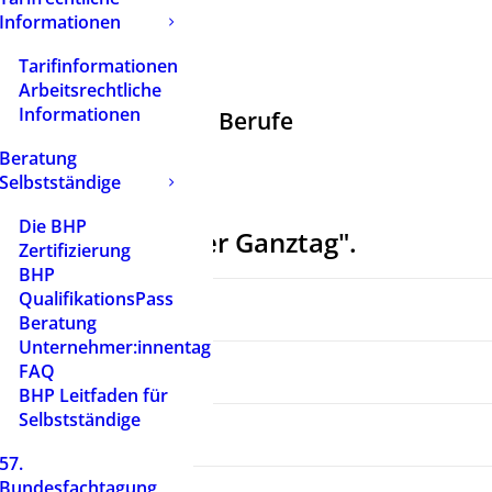
Informationen
Tarifinformationen
Arbeitsrechtliche
Informationen
n und andere soziale Berufe
Beratung
Selbstständige
Die BHP
nheft "Inklusiver Ganztag".
Zertifizierung
BHP
QualifikationsPass
Beratung
Unternehmer:innentag
FAQ
BHP Leitfaden für
Selbstständige
57.
Bundesfachtagung