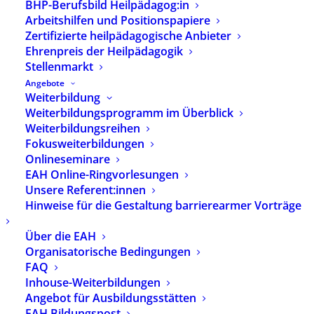
BHP-Berufsbild Heilpädagog:in
Arbeitshilfen und Positionspapiere
Zertifizierte heilpädagogische Anbieter
Ehrenpreis der Heilpädagogik
Stellenmarkt
Angebote
Weiterbildung
Weiterbildungsprogramm im Überblick
Weiterbildungsreihen
Fokusweiterbildungen
Onlineseminare
EAH Online-Ringvorlesungen
Unsere Referent:innen
Hinweise für die Gestaltung barrierearmer Vorträge
Über die EAH
Fachzeitschrift
Organisatorische Bedingungen
FAQ
„heilpaedagogik.de“ –
Inhouse-Weiterbildungen
Ausgabe 04/2019
Angebot für Ausbildungsstätten
EAH Bildungspost