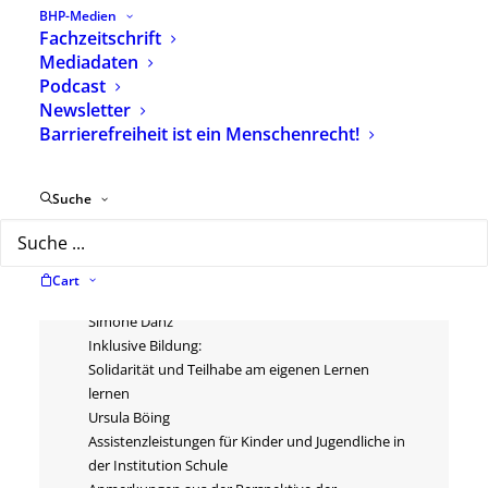
BHP-Medien
Beschreibung
Zusätzliche Informationen
Fachzeitschrift
Mediadaten
Podcast
Themenheft: „Schule“
Newsletter
Barrierefreiheit ist ein Menschenrecht!
Editorial
Fachartikel
Suche
Monika Schumann
HeilpädagogInnen als Mitglieder
multiprofessioneller Teams in der inklusiven
Schule
Cart
– Ausgangslage und Perspektiven
Simone Danz
Inklusive Bildung:
Solidarität und Teilhabe am eigenen Lernen
lernen
Ursula Böing
Assistenzleistungen für Kinder und Jugendliche in
der Institution Schule