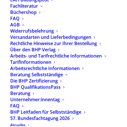
Fachliteratur
6,50
€
Büchershop
inkl. 7 % MwSt.
zzgl.
Versandkosten
FAQ
AGB
Ausgabe 4/2019 der
Widerrufsbelehrung
Fachzeitschrift
Versandarten und Lieferbedingungen
„heilpaedagogik.de“
Rechtliche Hinweise zur Ihrer Bestellung
Über den BHP Verlag
Ausgabe leider vergriffen.
Arbeits- und Tarifrechtliche Informationen
Tarifinformationen
Nicht vorrätig
Arbeitsrechtliche Informationen
Beratung Selbstständige
Die BHP Zertifizierung
Artikelnummer
2019
BHP QualifikationsPass
Kategorien
Verlagsprogramm
,
BHP
Beratung
Fachzeitschrift
,
Neu
erschienen
Unternehmer:innentag
FAQ
BHP Leitfaden für Selbstständige
57. Bundesfachtagung 2026
Aktuelles