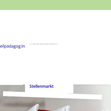
Was ist
Heilpädagogik?
Wie werde ich
Heilpädagog:in?
BHP-Berufsbild
Heilpädagog:in
eilpädagog:in
Arbeitshilfen und
rift
Positionspapiere
n
Zertifizierte
heilpädagogische
Anbieter
heit ist
Ehrenpreis der
enrecht!
Heilpädagogik
Stellenmarkt