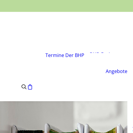
Über den Verband
Vorstand
BHP-Fachgruppen
Termine
Der BHP
Geschäftsstelle
Leitsätze des BHP
Angebote
Satzung des BHP
e.V.