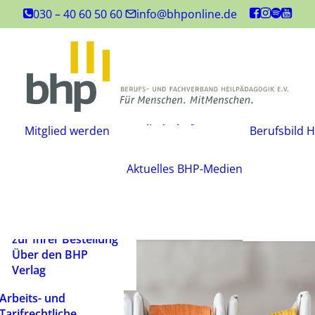
Inhouse-
030 – 40 60 50 60
info@bhponline.de
Weiterbildungen
Angebot für
Ausbildungsstätten
EAH Bildungspost
Fachliteratur
Mitgliedschaft
Büchershop
Mitglied werden
Berufsbild H
Fachzeitsch
beantragen
FAQ
Mediadate
Änderungsmitteilung
AGB
Aktuelles
BHP-Medien
Podcast
Widerrufsbelehrung
Newsletter
Versandarten und
Barrierefrei
Lieferbedingungen
ein Mensch
Rechtliche Hinweise
zur Ihrer Bestellung
Über den BHP
Verlag
Arbeits- und
Tarifrechtliche