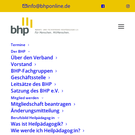
info@bhponline.de
Termine
Der BHP
Über den Verband
Vorstand
BHP-Vorstand verabscheidet
BHP-Fachgruppen
Positionspapier zu
Geschäftsstelle
Heilpädagog:innen in Kitas
Leitsätze des BHP
Satzung des BHP e.V.
10. Oktober 2024
1 Minute
Mitglied werden
Mitgliedschaft beantragen
Änderungsmitteilung
Berufsbild Heilpädagog:in
Was ist Heilpädagogik?
Wie werde ich Heilpädagog:in?
Der Vorstand des BHP hat in seiner