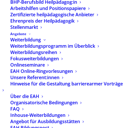
BHP-Berufsbild Heilpädagog:in
Septembersitzung ein Grundlagenpapier zur
Arbeitshilfen und Positionspapiere
Arbeit von Heilpädagog:innen in Kitas
Zertifizierte heilpädagogische Anbieter
verabschiedet. Das Positionspapier „Beitrag der
Ehrenpreis der Heilpädagogik
Heilpädagogik für eine inklusive Kita“ setzt sich
Stellenmarkt
mit dem Ziel einer inklusiven Kita auseinander
Angebote
und konturiert den Beitrag, den die
Weiterbildung
Heilpädagogik für ein gelingendes Miteinander
Weiterbildungsprogramm im Überblick
Weiterbildungsreihen
aller Kinder zwischen 0 und 6 Jahren leistet,
Fokusweiterbildungen
unabhängig von deren Exklusionsrisiken und
Onlineseminare
individuellen Unterscheidungsmerkmalen.
EAH Online-Ringvorlesungen
Unsere Referent:innen
Das Papier „Beitrag der Heilpädagogik für eine
Hinweise für die Gestaltung barrierearmer Vorträge
inklusive Kita“ können Sie
hier herunterladen.
Über die EAH
Organisatorische Bedingungen
FAQ
Inhouse-Weiterbildungen
Angebot für Ausbildungsstätten
EAH Bildungspost