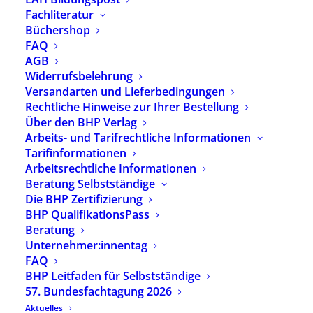
Fachliteratur
Neueste Beiträge
Büchershop
FAQ
AGB
Neue Ausgabe der BHP-Fachzeitschrift
Widerrufsbelehrung
heilpaedagogik.de erschienen
Versandarten und Lieferbedingungen
29. Juli 2026
Rechtliche Hinweise zur Ihrer Bestellung
heilpaedagogik.de | 2026-03
Über den BHP Verlag
24. Juli 2026
Arbeits- und Tarifrechtliche Informationen
Heilpädagogik-Podcast mit neuer Folge: Michael
Tarifinformationen
Hipp – Was brauchen Kinder psychisch
erkrankter Eltern?
Arbeitsrechtliche Informationen
13. Juli 2026
Beratung Selbstständige
Neue YouTube-Reihe des BHP: „Echt Kathrin –
Die BHP Zertifizierung
Heilpädagogik unplugged“ startet
BHP QualifikationsPass
8. Juli 2026
Beratung
Teilhabe ist kein Effizienzproblem: BHP-Replik
Unternehmer:innentag
zum Papier „Effizienter Ressourceneinsatz bei
FAQ
Leistungsgesetzen“
BHP Leitfaden für Selbstständige
2. Juli 2026
57. Bundesfachtagung 2026
Aktuelles