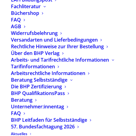
anmelden:
info@bhponline.de
– Den Link zur
Fachliteratur
Veranstaltung erhalten alle Teilnehmenden
Büchershop
per E-Mail kurz vor dem Veranstaltungstag.
FAQ
AGB
Wir freuen uns auf Sie!
Widerrufsbelehrung
Versandarten und Lieferbedingungen
Rechtliche Hinweise zur Ihrer Bestellung
Über den BHP Verlag
Arbeits- und Tarifrechtliche Informationen
Neueste Beiträge
Tarifinformationen
Arbeitsrechtliche Informationen
Beratung Selbstständige
Die BHP Zertifizierung
Neue Ausgabe der BHP-Fachzeitschrift
BHP QualifikationsPass
heilpaedagogik.de erschienen
29. Juli 2026
Beratung
Unternehmer:innentag
heilpaedagogik.de | 2026-03
24. Juli 2026
FAQ
Heilpädagogik-Podcast mit neuer Folge: Michael
BHP Leitfaden für Selbstständige
Hipp – Was brauchen Kinder psychisch
57. Bundesfachtagung 2026
erkrankter Eltern?
Aktuelles