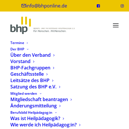
info@bhponline.de
Termine
Der BHP
Über den Verband
Vorstand
BHP-Veranstaltung zum Welt-
BHP-Fachgruppen
Alzheimertag am 21. September
Geschäftsstelle
Leitsätze des BHP
20. September 2022
1 Minuten
Satzung des BHP e.V.
Mitglied werden
Mitgliedschaft beantragen
Änderungsmitteilung
Berufsbild Heilpädagog:in
Was ist Heilpädagogik?
Anlässlich des Welt-Alzheimertages am morgigen
Wie werde ich Heilpädagog:in?
21. September lädt die BHP-Bundesfachgruppe