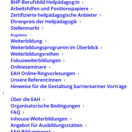
BHP-Berufsbild Heilpädagog:in
Arbeit mit alternden Menschen
BHP-Mitglieder
Arbeitshilfen und Positionspapiere
sowie Interessierte zu einer Online-Veranstaltung
Zertifizierte heilpädagogische Anbieter
ein. Von 18:00 bis ca. 19:30 Uhr wird unter dem
Ehrenpreis der Heilpädagogik
Motto „Weg ins Wohlbefinden“ die positive
Stellenmarkt
Wirkung heilpädagogischer Interventionen auf
Angebote
Weiterbildung
die Lebensqualität hochbetagter Menschen
Weiterbildungsprogramm im Überblick
diskutiert.
Weiterbildungsreihen
Fokusweiterbildungen
Frau Tina Sehr stellt in einem circa 30-minütigen
Onlineseminare
Input die wichtigsten Ergebnisse ihrer
EAH Online-Ringvorlesungen
Abschlussarbeit zu diesem Thema an der
Unsere Referent:innen
Fachakademie für Heilpädagogik Regensburg vor.
Hinweise für die Gestaltung barrierearmer Vorträge
Im Anschluß beleuchtet Frau Sandra Kapinsky,
Bundesfachgruppensprecherin Arbeit mit
Über die EAH
alternden Menschen, die wichtigsten Aspekte von
Organisatorische Bedingungen
Lebensqualität mit der Diagnose
FAQ
Alzheimer/Demenz.
Inhouse-Weiterbildungen
Angebot für Ausbildungsstätten
Interessierte können sich formlos per E-Mail
EAH Bildungspost