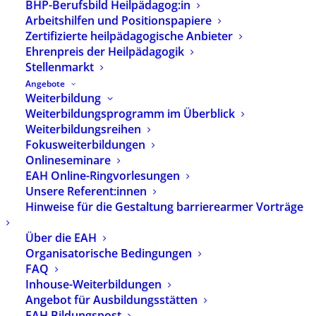
BHP-Berufsbild Heilpädagog:in
Soziales Leben.
Autorin des Papiers ist
Arbeitshilfen und Positionspapiere
Vera Munde, die die Aufgaben,
Zertifizierte heilpädagogische Anbieter
Herausforderungen und Ziele von
Ehrenpreis der Heilpädagogik
Heilpädagog:innen in diesem
Stellenmarkt
Arbeitsfeld beschreibt.
Angebote
Weiterbildung
Die BHP-Praxispapiere stellen die
Weiterbildungsprogramm im Überblick
aktuelle Situation im Handlungsfeld
Weiterbildungsreihen
komprimiert dar und erörtern die
Fokusweiterbildungen
Onlineseminare
Aufgaben und Ziele heilpädagogischen
EAH Online-Ringvorlesungen
Handelns. Typische Handlungs- und
Unsere Referent:innen
Bildungskonzepte werden vorgestellt
Hinweise für die Gestaltung barrierearmer Vorträge
und rechtliche Rahmenbedingungen
skizziert. Abschließend zeigen die
Über die EAH
Praxispapiere Entwicklungen und
Organisatorische Bedingungen
Perspektiven für heilpädagogisches
FAQ
Handeln auf und ordnen diese ein. Sie
Inhouse-Weiterbildungen
sind eine eine Weiterentwicklung der
Angebot für Ausbildungsstätten
BHP-Positionspapiere und lösen diese
EAH Bildungspost