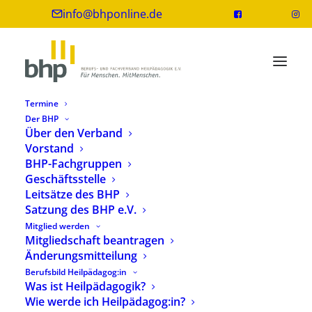
info@bhponline.de
Termine
Der BHP
Über den Verband
Vorstand
BHP-Praxispapier Heilpädagogik –
BHP-Fachgruppen
Wohnen und Soziales Leben
Geschäftsstelle
erschienen
Leitsätze des BHP
Satzung des BHP e.V.
25. Februar 2025
1 Minute
Mitglied werden
Mitgliedschaft beantragen
Änderungsmitteilung
Berufsbild Heilpädagog:in
Aus der Reihe
Praxispapier Heilpädagogik
Was ist Heilpädagogik?
gibt es jetzt neu das Papier
Wie werde ich Heilpädagog:in?
Eingliederungshilfe – Wohnen und