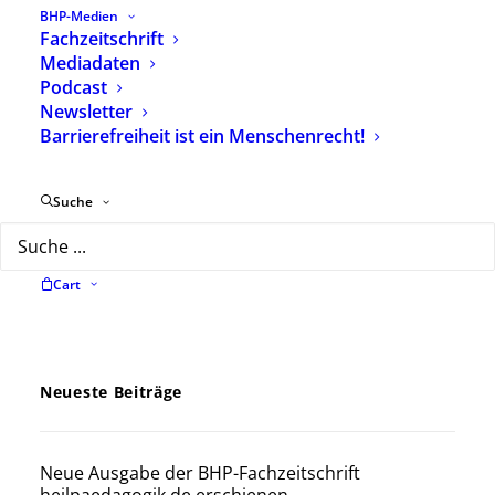
Dateigröße:
DOWNLOAD
BHP-Medien
170.87 KB
Fachzeitschrift
Mediadaten
Podcast
Newsletter
Barrierefreiheit ist ein Menschenrecht!
Weitere Praxispapiere finden Sie hier:
Suche
Arbeitshilfen und Positionspapiere
Cart
Neueste Beiträge
Neue Ausgabe der BHP-Fachzeitschrift