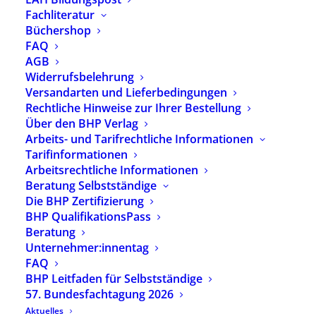
nach und nach ab.
Fachliteratur
Büchershop
FAQ
AGB
Widerrufsbelehrung
Das BHP-Praxispapier
Versandarten und Lieferbedingungen
Eingliederungshilfe – Wohnen und
Rechtliche Hinweise zur Ihrer Bestellung
Soziales Leben können Sie sich hier
Über den BHP Verlag
herunterladen:
Arbeits- und Tarifrechtliche Informationen
Tarifinformationen
Arbeitsrechtliche Informationen
Beratung Selbstständige
Die BHP Zertifizierung
Praxispapier Heilpädagogik -
BHP QualifikationsPass
Wohnen und Soziales Leben
Beratung
Das Praxispapier Heilpädagogik - Wohnen
Unternehmer:innentag
und Soziales Leben skizziert die Arbeit von
FAQ
Heilpädagog:innen und aktuelle
Herausforderungen im Arbeitsfeld.
BHP Leitfaden für Selbstständige
57. Bundesfachtagung 2026
Aktuelles