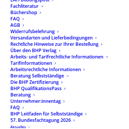
Sie erreichen uns ab sofort unter der folgenden
Fachliteratur
Postadresse.:
Büchershop
FAQ
Berufs- und Fachverband für Heilpädagogik
AGB
(BHP) e.V.
Widerrufsbelehrung
Bundesgeschäftsstelle
Versandarten und Lieferbedingungen
Herzbergstrasse 84
Rechtliche Hinweise zur Ihrer Bestellung
10365 Berlin
Über den BHP Verlag
Arbeits- und Tarifrechtliche Informationen
Europäische Akademie für Heilpädagogik im
Tarifinformationen
BHP e.V.
| Herzbergstrasse 84| 10365 Berlin
Arbeitsrechtliche Informationen
Beratung Selbstständige
Berufs- und Fachverbands GmbH
|
Die BHP Zertifizierung
Herzbergstrasse 84| 10365 Berlin
BHP QualifikationsPass
Beratung
An der telefonischen und digitalen
Unternehmer:innentag
Erreichbarkeit ändert sich nichts. Sie erreichen
FAQ
Sie uns wie gewohnt unter den bekannten
BHP Leitfaden für Selbstständige
Kontaktdaten:
57. Bundesfachtagung 2026
Aktuelles