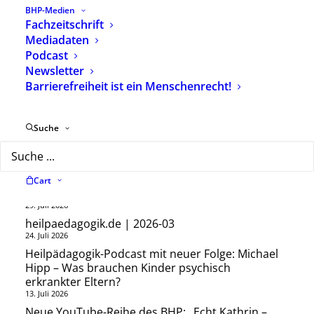
Telefon: 0 30 – 40 60 50 60
BHP-Medien
Fax: 0 30 – 40 60 50 69
Fachzeitschrift
E-Mail:
info@bhponline.de
Mediadaten
Podcast
Newsletter
Barrierefreiheit ist ein Menschenrecht!
Neueste Beiträge
Suche
Neue Ausgabe der BHP-Fachzeitschrift
Cart
heilpaedagogik.de erschienen
29. Juli 2026
heilpaedagogik.de | 2026-03
24. Juli 2026
Heilpädagogik-Podcast mit neuer Folge: Michael
Hipp – Was brauchen Kinder psychisch
erkrankter Eltern?
13. Juli 2026
Neue YouTube-Reihe des BHP: „Echt Kathrin –