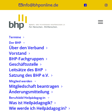
info@bhponline.de
Termine
Der BHP
Über den Verband
Vorstand
BHP bezieht neue Geschäftsräume
BHP-Fachgruppen
in Berlin-Lichtenberg
Geschäftsstelle
Leitsätze des BHP
1. Juli 2019
1 Minuten
Satzung des BHP e.V.
Mitglied werden
Mitgliedschaft beantragen
Änderungsmitteilung
Berufsbild Heilpädagog:in
Die BHP Geschäftsstelle hat seit 27. Juni 2019
Was ist Heilpädagogik?
Wie werde ich Heilpädagog:in?
einen neuen Geschäftssitz in Berlin-Lichtenberg.