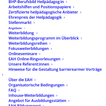
BHP-Berufsbild Heilpädagog:in
Die neuen Geschäftsräume befinden sich auf
Arbeitshilfen und Positionspapiere
dem Herzberg-Campus in der Herzbergstrasse
Zertifizierte heilpädagogische Anbieter
84, (Aufgang C, 3. Obergeschoss) in 10365 Berlin.
Ehrenpreis der Heilpädagogik
Die BHP Geschäftsstelle liegt hier in guter
Stellenmarkt
Nachbarschaft verschiedener sozialer und
Angebote
Bildungsorganisationen.
Weiterbildung
Weiterbildungsprogramm im Überblick
Mit dem Entschluss zu einem Umzug in neue
Weiterbildungsreihen
Geschäftsräume in Berlin-Lichtenberg hat der
Fokusweiterbildungen
Vorstand des BHP eine Grundsatzentscheidung
Onlineseminare
getroffen, die die Verbandsarbeit für die
EAH Online-Ringvorlesungen
nächsten neun Jahre sichert und eine gute
Unsere Referent:innen
Grundlage für die weitere berufs- und
Hinweise für die Gestaltung barrierearmer Vorträge
fachpolitische Professionalisierung des BHP
Über die EAH
darstellt. Ganz wesentlich ist dabei, dass Berlin
Organisatorische Bedingungen
als Ort der politischen Vernetzung und
FAQ
Entscheidungsfindung auch weiterhin der
Inhouse-Weiterbildungen
Standort der BHP Bundesgeschäftsstelle bleibt.
Angebot für Ausbildungsstätten
EAH Bildungspost