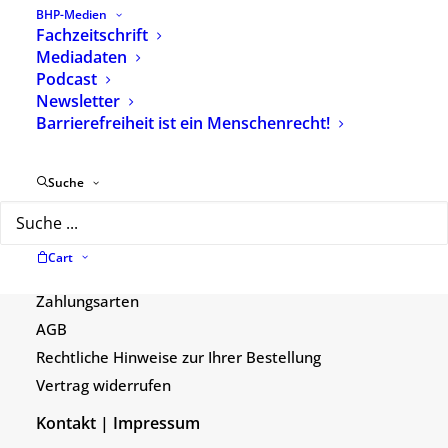
BHP-Medien
eMail:
info@bhponline.de
Fachzeitschrift
Mediadaten
Telefonzeiten
Podcast
Newsletter
Montag | Mittwoch
Barrierefreiheit ist ein Menschenrecht!
9–13 & 14–16 Uhr
Dienstag | Donnerstag
Suche
9–13 & 14–17:30 Uhr
Shop
Cart
Widerrufsbelehrung
Zahlungsarten
AGB
Rechtliche Hinweise zur Ihrer Bestellung
Vertrag widerrufen
Kontakt | Impressum