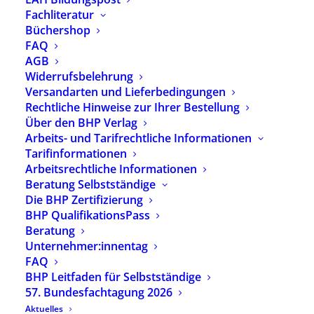
Fachliteratur
ALLE TERMINE
Büchershop
FAQ
AGB
Immer auf dem Laufenden sein?
Widerrufsbelehrung
Abonnieren Sie unseren Newsletter.
Versandarten und Lieferbedingungen
Rechtliche Hinweise zur Ihrer Bestellung
Über den BHP Verlag
Arbeits- und Tarifrechtliche Informationen
Zur Newsletter-Anmeldung
Tarifinformationen
Arbeitsrechtliche Informationen
Beratung Selbstständige
Die BHP Zertifizierung
Kontakt
BHP QualifikationsPass
Beratung
Geschäftsstelle
Unternehmer:innentag
Herzbergstrasse 82–84
FAQ
10365 Berlin
BHP Leitfaden für Selbstständige
57. Bundesfachtagung 2026
Telefon: 030 – 40 60 50 60
Aktuelles
Fax: 030 – 40 60 50 69