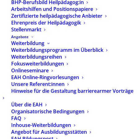
BHP-Berufsbild Heilpädagog:in
Arbeitshilfen und Positionspapiere
Datum:
20. November 2024
Zertifizierte heilpädagogische Anbieter
Uhrzeit:
19:00 - 20:30
Ehrenpreis der Heilpädagogik
Ort:
Online via Zoom
Stellenmarkt
Angebote
Am Mittwoch, den 20. November 2024, findet
Weiterbildung
zwischen 19.00 – 20.30 Uhr ein Online-Treffen der
Weiterbildungsprogramm im Überblick
Landesfachgruppe Frühförderung Baden-
Weiterbildungsreihen
Württemberg statt.
Fokusweiterbildungen
Onlineseminare
BHP-Mitglieder sind herzlich eingeladen. Bei
EAH Online-Ringvorlesungen
Interesse wenden Sie sich gerne an die
Unsere Referent:innen
Landesfachgruppensprecherin Yvonne Beck.
Hinweise für die Gestaltung barrierearmer Vorträge
Kontakt und Anmeldung: Yvonne Beck
lfg1-
Über die EAH
bw@bhponline.de
Organisatorische Bedingungen
FAQ
Inhouse-Weiterbildungen
Angebot für Ausbildungsstätten
EAH Bildungspost