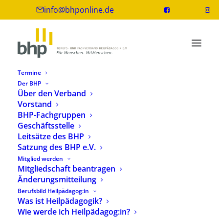
info@bhponline.de
Termine
Der BHP
Über den Verband
Vorstand
BHP-Fachgruppen
Geschäftsstelle
Leitsätze des BHP
Satzung des BHP e.V.
Mitglied werden
Frühförderung Baden-Württemberg (LFG
Mitgliedschaft beantragen
1)
Änderungsmitteilung
Berufsbild Heilpädagog:in
Was ist Heilpädagogik?
Wie werde ich Heilpädagog:in?