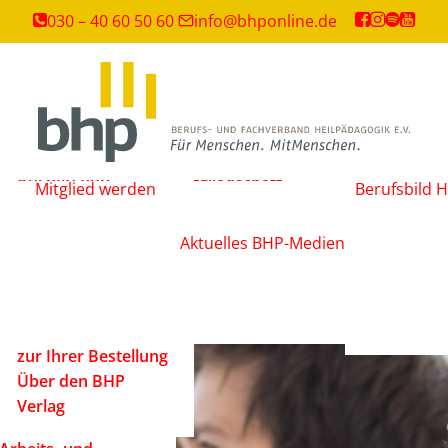
Weiterbildungen
030 – 40 60 50 60
info@bhponline.de
Angebot für
Ausbildungsstätten
EAH Bildungspost
Fachliteratur
Büchershop
Mitgliedschaft
Mitglied werden
Berufsbild H
Fachzeitsch
FAQ
beantragen
Mediadate
AGB
Änderungsmitteilung
Aktuelles
BHP-Medien
Podcast
Widerrufsbelehrung
Newsletter
Versandarten und
Barrierefrei
Lieferbedingungen
ein Mensch
Rechtliche Hinweise
zur Ihrer Bestellung
Über den BHP
Verlag