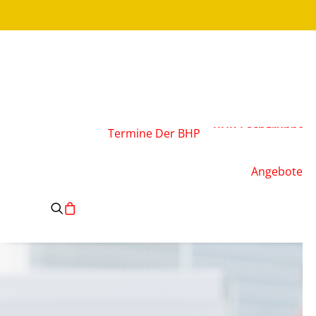
Über den Verband
Vorstand
BHP-Fachgruppen
Termine
Der BHP
Geschäftsstelle
Leitsätze des BHP
Angebote
Satzung des BHP
e.V.