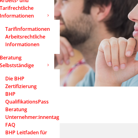
Arbeits- und
Tarifrechtliche
Informationen
Tarifinformationen
Arbeitsrechtliche
Informationen
Beratung
Selbstständige
Die BHP
Zertifizierung
BHP
QualifikationsPass
Beratung
Unternehmer:innentag
FAQ
BHP Leitfaden für