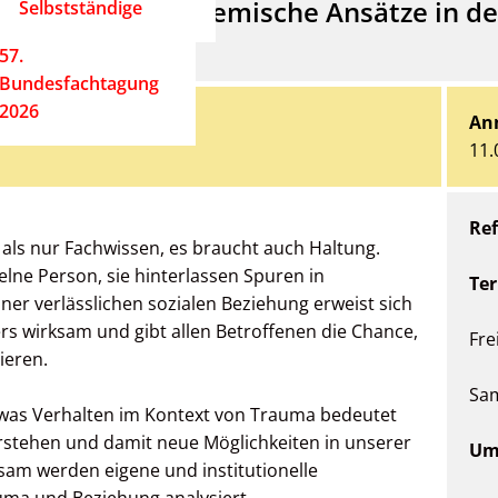
Begleitung: Systemische Ansätze in d
Selbstständige
57.
Bundesfachtagung
2026
An
11.
Ref
als nur Fachwissen, es braucht auch Haltung.
elne Person, sie hinterlassen Spuren in
Te
iner verlässlichen sozialen Beziehung erweist sich
s wirksam und gibt allen Betroffenen die Chance,
Fre
ieren.
Sam
was Verhalten im Kontext von Trauma bedeutet
rstehen und damit neue Möglichkeiten in unserer
Um
am werden eigene und institutionelle