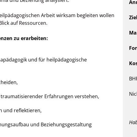
ma und Beziehung analysiert.
Anm
 heilpädagogischen Arbeit wirksam begleiten wollen
Zie
Blick auf Ressourcen.
Ma
enzen zu erarbeiten:
Fo
apädagogik und für heilpädagogische
Ko
BHP
cheiden,
Nic
 traumatisierender Erfahrungen verstehen,
n und reflektieren,
Hab
hungsaufbau und Beziehungsgestaltung