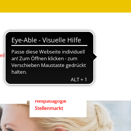
Was ist
Heilpädagogik?
Wie werde ich
Heilpädagog:in?
BHP-Berufsbild
Heilpädagog:in
eilpädagog:in
Arbeitshilfen und
rift
Positionspapiere
n
Zertifizierte
heilpädagogische
Anbieter
heit ist
Ehrenpreis der
enrecht!
Heilpädagogik
Stellenmarkt