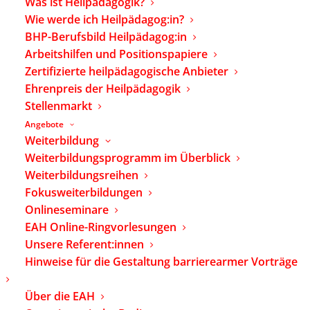
Was ist Heilpädagogik?
Wie werde ich Heilpädagog:in?
ZURÜCK
BHP-Berufsbild Heilpädagog:in
Arbeitshilfen und Positionspapiere
ALLE WEITERBILDUNGEN
Zertifizierte heilpädagogische Anbieter
Ehrenpreis der Heilpädagogik
Stellenmarkt
Seminar-Nr.:
26 F 2.2
Angebote
Meine Puppe kann was, das
Weiterbildung
ich nicht kann! Puppen und
Weiterbildungsprogramm im Überblick
Weiterbildungsreihen
Puppenspiel als Hilfsmittel
Fokusweiterbildungen
in der heilpädagogischen
Onlineseminare
Praxis
EAH Online-Ringvorlesungen
Unsere Referent:innen
Hinweise für die Gestaltung barrierearmer Vorträge
Datum:
25.09.2026
Über die EAH
–