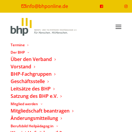
info@bhponline.de
Termine
Der BHP
Über den Verband
Vorstand
BHP-Fachgruppen
Geschäftsstelle
Leitsätze des BHP
Satzung des BHP e.V.
26 F 2.2
Mitglied werden
Mitgliedschaft beantragen
Änderungsmitteilung
Berufsbild Heilpädagog:in