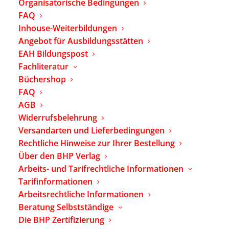
Organisatorische Bedingungen
26.09.2026
FAQ
Inhouse-Weiterbildungen
Ort:
Angebot für Ausbildungsstätten
FiL |
EAH Bildungspost
Fachverband für
Fachliteratur
integrative
Büchershop
Lerntherapie e.V,
FAQ
Grunewaldstraße
AGB
57, 10825 Berlin
Widerrufsbelehrung
Versandarten und Lieferbedingungen
Rechtliche Hinweise zur Ihrer Bestellung
Anmeldeschluss:
Über den BHP Verlag
21.08.2026
Arbeits- und Tarifrechtliche Informationen
Tarifinformationen
Arbeitsrechtliche Informationen
Beratung Selbstständige
Plätze
Die BHP Zertifizierung
verfügbar