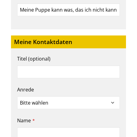
Company
Meine Kontaktdaten
Name
*
Titel (optional)
Anrede
Name
*