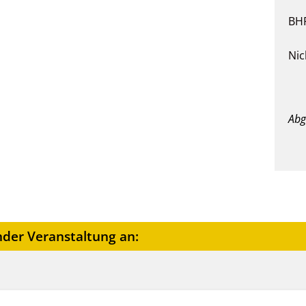
BHP
Nic
Abg
nder Veranstaltung an: