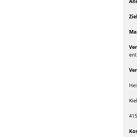
Anm
Zie
Ma
Ver
ent
Ver
Hei
Kie
41
Ko