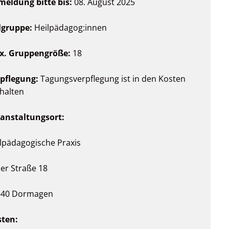
eldung bitte bis:
08. August 2025
lgruppe:
Heilpädagog:innen
x. Gruppengröße:
18
pflegung:
Tagungsverpflegung ist in den Kosten
halten
anstaltungsort:
lpädagogische Praxis
ler Straße 18
540 Dormagen
sten: