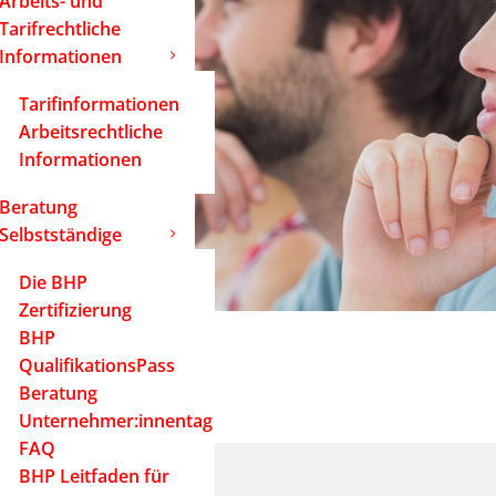
Arbeits- und
Tarifrechtliche
Informationen
Tarifinformationen
Arbeitsrechtliche
Informationen
Beratung
Selbstständige
Die BHP
Zertifizierung
BHP
QualifikationsPass
Beratung
Unternehmer:innentag
FAQ
BHP Leitfaden für