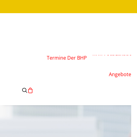
Über den Verband
Vorstand
BHP-Fachgruppen
Termine
Der BHP
Geschäftsstelle
Leitsätze des BHP
Angebote
Satzung des BHP
e.V.