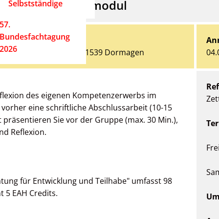
tung Evaluationsmodul
Selbstständige
57.
Bundesfachtagung
An
2026
xis, Roseller Straße 4, 41539 Dormagen
04.
Ref
eflexion des eigenen Kompetenzerwerbs im
Zet
 vorher eine schriftliche Abschlussarbeit (10-15
it präsentieren Sie vor der Gruppe (max. 30 Min.),
Te
nd Reflexion.
Fre
Sam
tung für Entwicklung und Teilhabe" umfasst 98
t 5 EAH Credits.
Um