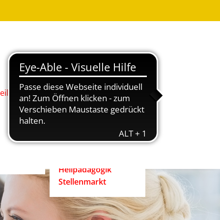
Was ist
Heilpädagogik?
Wie werde ich
Heilpädagog:in?
BHP-Berufsbild
Heilpädagog:in
eilpädagog:in
Arbeitshilfen und
rift
Positionspapiere
n
Zertifizierte
heilpädagogische
Anbieter
heit ist
Ehrenpreis der
enrecht!
Heilpädagogik
Stellenmarkt