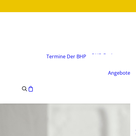
Über den Verband
Vorstand
BHP-Fachgruppen
Termine
Der BHP
Geschäftsstelle
Leitsätze des BHP
Angebote
Satzung des BHP
e.V.