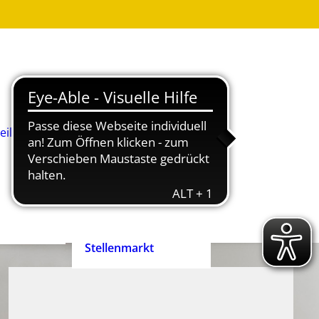
Was ist
Heilpädagogik?
Wie werde ich
Heilpädagog:in?
BHP-Berufsbild
Heilpädagog:in
eilpädagog:in
Arbeitshilfen und
rift
Positionspapiere
n
Zertifizierte
heilpädagogische
Anbieter
heit ist
Ehrenpreis der
enrecht!
Heilpädagogik
Stellenmarkt