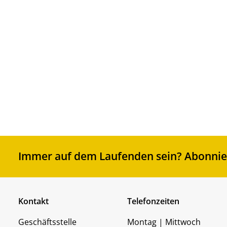
1,00
inkl. 7
zzgl.
V
Standardsortierung
Nach Beliebtheit sortiert
Nach Aktualität sortieren
Nach Preis sortieren: aufsteigend
Nach Preis sortieren: absteigend
Immer auf dem Laufenden sein? Abonnier
Kontakt
Telefonzeiten
Geschäftsstelle
Montag | Mittwoch