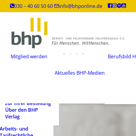
Inhouse-
030 – 40 60 50 60
info@bhponline.de
Weiterbildungen
Angebot für
Ausbildungsstätten
EAH Bildungspost
Fachliteratur
Mitgliedschaft
Büchershop
Mitglied werden
Berufsbild H
Fachzeitsch
beantragen
FAQ
Mediadate
Änderungsmitteilung
AGB
Aktuelles
BHP-Medien
Podcast
Widerrufsbelehrung
Newsletter
Versandarten und
Barrierefrei
Lieferbedingungen
ein Mensch
Rechtliche Hinweise
zur Ihrer Bestellung
Über den BHP
Verlag
Arbeits- und
Tarifrechtliche