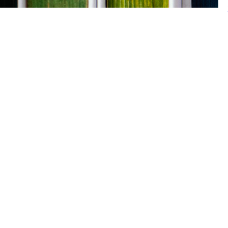
Kategorien
BHP Fachzeitschrift
Diagnostik und Material
Erwachsene Menschen
Grundlagen, Ausbildung &
Profession
Kinder und Jugendliche
Neu erschienen
Praxispapiere Heilpädagogik
BHP 
Verlagsprogramm
P.02
Sortierung