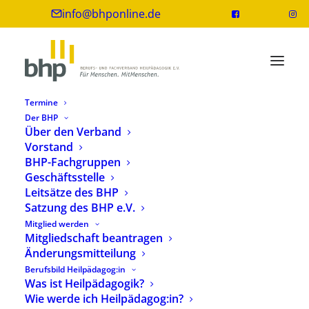
info@bhponline.de
Termine
Der BHP
Über den Verband
Vorstand
BHP-Fachgruppen
Geschäftsstelle
Leitsätze des BHP
Satzung des BHP e.V.
Mitglied werden
Logopädie
Mitgliedschaft beantragen
Änderungsmitteilung
Berufsbild Heilpädagog:in
Was ist Heilpädagogik?
Wie werde ich Heilpädagog:in?