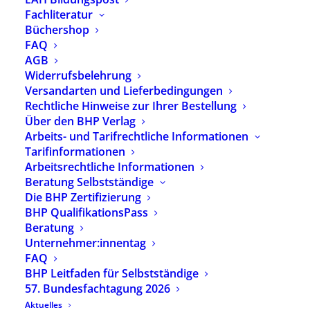
Fachliteratur
Büchershop
FAQ
AGB
Widerrufsbelehrung
Versandarten und Lieferbedingungen
Rechtliche Hinweise zur Ihrer Bestellung
Über den BHP Verlag
Arbeits- und Tarifrechtliche Informationen
Tarifinformationen
Arbeitsrechtliche Informationen
Beratung Selbstständige
Die BHP Zertifizierung
BHP QualifikationsPass
Der
Beratung
Wörtergarten –
Unternehmer:innentag
Ein
FAQ
BHP Leitfaden für Selbstständige
Sprachentwickl
57. Bundesfachtagung 2026
ungsmaterial
Aktuelles
für Kinder ab