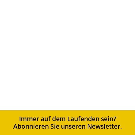
Sortierung
Standardsortierung
Nach Beliebtheit sortiert
Nach Aktualität sortieren
Nach Preis sortieren: aufsteigend
Nach Preis sortieren: absteigend
Immer auf dem Laufenden sein?
Abonnieren Sie unseren Newsletter.