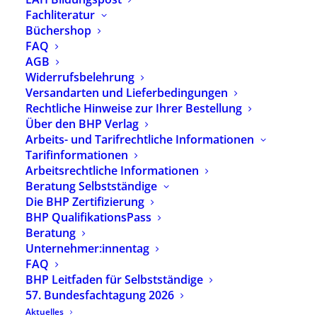
eMail:
info@bhponline.de
Fachliteratur
Büchershop
Telefonzeiten
FAQ
AGB
Montag | Mittwoch
Widerrufsbelehrung
9–13 & 14–16 Uhr
Versandarten und Lieferbedingungen
Rechtliche Hinweise zur Ihrer Bestellung
Dienstag | Donnerstag
Über den BHP Verlag
9–13 & 14–17:30 Uhr
Arbeits- und Tarifrechtliche Informationen
Tarifinformationen
Shop
Arbeitsrechtliche Informationen
Beratung Selbstständige
Widerrufsbelehrung
Die BHP Zertifizierung
Zahlungsarten
BHP QualifikationsPass
AGB
Beratung
Rechtliche Hinweise zur Ihrer Bestellung
Unternehmer:innentag
FAQ
Vertrag widerrufen
BHP Leitfaden für Selbstständige
Kontakt | Impressum
57. Bundesfachtagung 2026
Aktuelles