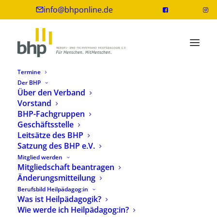
info@bhponline.de
Termine
Der BHP
Über den Verband
Vorstand
Christina Reichenbach
BHP-Fachgruppen
Geschäftsstelle
Leitsätze des BHP
Prof. Dr. Christina Reichenbach
Satzung des BHP e.V.
Mitglied werden
Diplom-Pädagogin
Mitgliedschaft beantragen
Änderungsmitteilung
Website
Berufsbild Heilpädagog:in
Was ist Heilpädagogik?
Wie werde ich Heilpädagog:in?