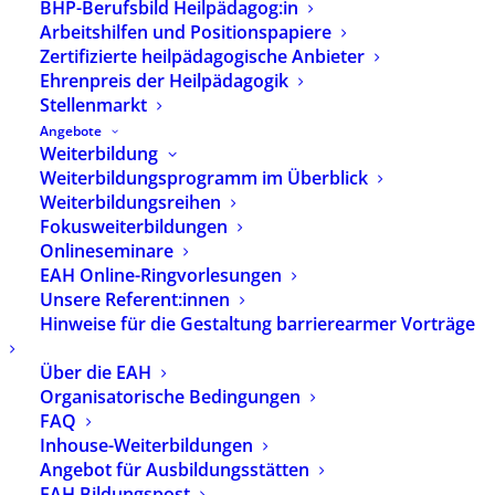
BHP-Berufsbild Heilpädagog:in
ZURÜCK
Arbeitshilfen und Positionspapiere
Zertifizierte heilpädagogische Anbieter
Ehrenpreis der Heilpädagogik
Immer auf dem Laufenden sein?
Stellenmarkt
Abonnieren Sie unseren Newsletter.
Angebote
Weiterbildung
Weiterbildungsprogramm im Überblick
Weiterbildungsreihen
Zur Newsletter-Anmeldung
Fokusweiterbildungen
Onlineseminare
EAH Online-Ringvorlesungen
Unsere Referent:innen
Kontakt
Hinweise für die Gestaltung barrierearmer Vorträge
Geschäftsstelle
Über die EAH
Herzbergstrasse 82–84
Organisatorische Bedingungen
10365 Berlin
FAQ
Inhouse-Weiterbildungen
Telefon: 030 – 40 60 50 60
Angebot für Ausbildungsstätten
Fax: 030 – 40 60 50 69
EAH Bildungspost