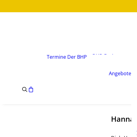
Über den Verband
Vorstand
BHP-Fachgruppen
Termine
Der BHP
Geschäftsstelle
Leitsätze des BHP
Angebote
Satzung des BHP
e.V.
Hannah