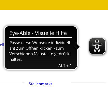
Was ist
Heilpädagogik?
Wie werde ich
Heilpädagog:in?
BHP-Berufsbild
Heilpädagog:in
eilpädagog:in
Arbeitshilfen und
rift
Positionspapiere
n
Zertifizierte
heilpädagogische
Anbieter
heit ist
Ehrenpreis der
enrecht!
Heilpädagogik
Stellenmarkt