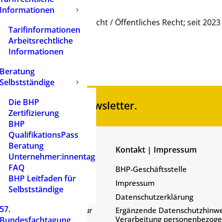
altungswirtin
Informationen
erpunkte: Verwaltungsrecht / Öffentliches Recht; seit 2023 
Tarifinformationen
Arbeitsrechtliche
Informationen
Beratung
Selbstständige
Die BHP
en Sie unseren Newsletter.
Zertifizierung
BHP
QualifikationsPass
Beratung
Shop
Kontakt | Impressum
Unternehmer:innentag
FAQ
Widerrufsbelehrung
BHP-Geschäftsstelle
BHP Leitfaden für
Zahlungsarten
Impressum
Selbstständige
AGB
Datenschutzerklärung
57.
Rechtliche Hinweise zur
Ergänzende Datenschutzhinwe
Ihrer Bestellung
Verarbeitung personenbezog
Bundesfachtagung